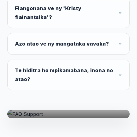
Fiangonana ve ny 'Kristy
fiainantsika'?
Azo atao ve ny mangataka vavaka?
Te hiditra ho mpikamabana, inona no
atao?
Afaka manampy anao izahay