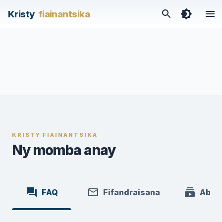
Kristy
fiainantsika
KRISTY FIAINANTSIKA
Ny momba anay
FAQ
Fifandraisana
Abon