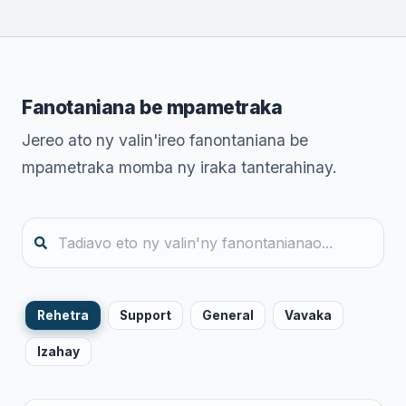
Fanotaniana be mpametraka
Jereo ato ny valin'ireo fanontaniana be
mpametraka momba ny iraka tanterahinay.
Rehetra
Support
General
Vavaka
Izahay