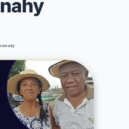
anahy
pamaky