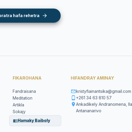
oratra hafa rehetra
FIKAROHANA
HIFANDRAY AMINAY
kristyfiainantsika@gmail.com
Fandraisana
+261 34 63 810 57
Meditation
Ankadikely Andranomena, Ila
Artikla
Antananarivo
Sokajy
Hamaky Baiboly