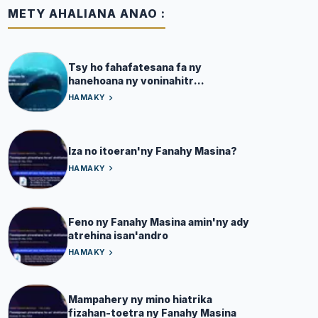
METY AHALIANA ANAO :
Tsy ho fahafatesana fa ny
hanehoana ny voninahitr
Andriamanitra
HAMAKY
Iza no itoeran'ny Fanahy Masina?
HAMAKY
Feno ny Fanahy Masina amin'ny ady
atrehina isan'andro
HAMAKY
Mampahery ny mino hiatrika
fizahan-toetra ny Fanahy Masina