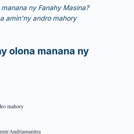
a manana ny Fanahy Masina?
a amin'ny andro mahory
ny olona manana ny
dro mahory
amin'Andriamanitra