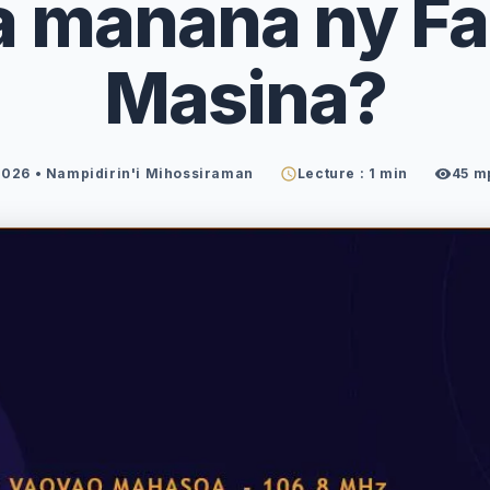
a manana ny F
Masina?
2026
• Nampidirin'i Mihossiraman
Lecture : 1 min
45
m