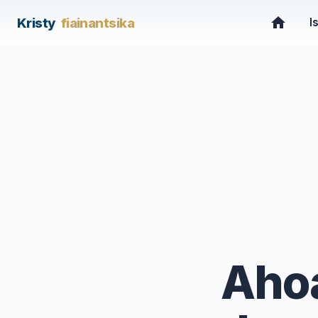
/articles/ahoana-no-ahalalana-ny-olona-manana-ny-fana
Kristy
fiainantsika
I
Ahoa