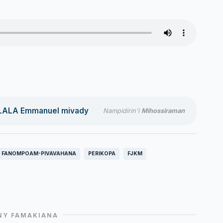
LALA Emmanuel mivady
Nampidirin'i
Mihossiraman
FANOMPOAM-PIVAVAHANA
PERIKOPA
FJKM
NY FAMAKIANA