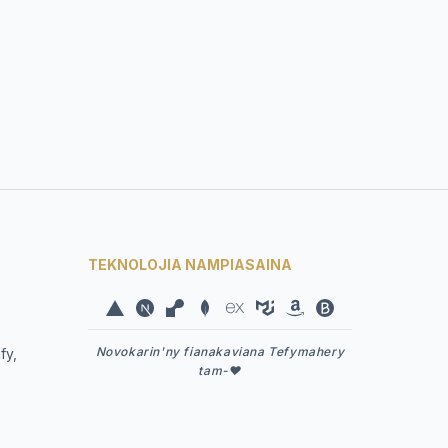
TEKNOLOJIA NAMPIASAINA
Novokarin'ny fianakaviana Tefymahery
fy,
tam-❤️