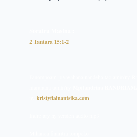
Soratra Masina :
2 Tantara 15:1-2
Fanompoam-pivavahana nandeha tao amin'ny
R
Mpitandrina RANDRIAM
niarahana tamin'ny
kristyfiainantsika.com
ny
Indro ary ny version audio mp3
Mihanoa finaritra tompoko