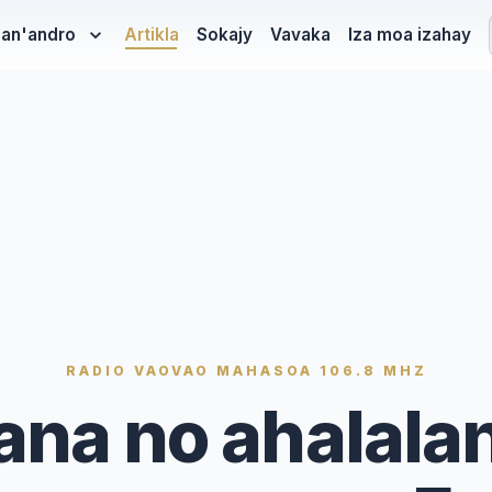
hy-masina
san'andro
Artikla
Sokajy
Vavaka
Iza moa izahay
RADIO VAOVAO MAHASOA 106.8 MHZ
na no ahalala