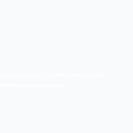
Alahady 03 mey 2026
adio Vaovao Mahasoa
ny
,
ALALA Emmanuel mivady
sy