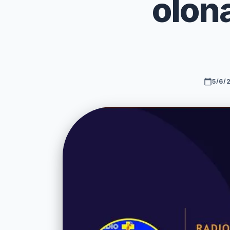
olon
5/6/