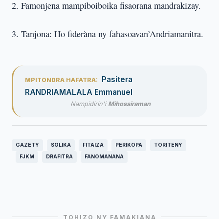
2. Famonjena mampiboiboika fisaorana mandrakizay.
3. Tanjona: Ho fideràna ny fahasoavan’Andriamanitra.
Pasitera
MPITONDRA HAFATRA:
RANDRIAMALALA Emmanuel
Nampidirin'i
Mihossiraman
GAZETY
SOLIKA
FITAIZA
PERIKOPA
TORITENY
FJKM
DRAFITRA
FANOMANANA
TOHIZO NY FAMAKIANA