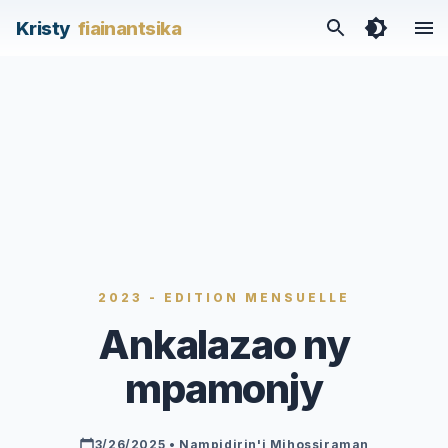
/articles/ankalazao-ny-mpamonjy
Kristy
fiainantsika
2023 - EDITION MENSUELLE
Ankalazao ny
mpamonjy
3/26/2025
• Nampidirin'i Mihossiraman