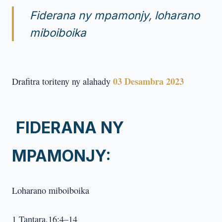
Fiderana ny mpamonjy, loharano
miboiboika
03 Desambra 2023
Drafitra toriteny ny alahady
FIDERANA NY
MPAMONJY:
Loharano miboiboika
1 Tantara.16:4–14