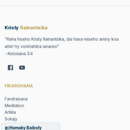
Kristy
fiainantsika
"Raha hiseho Kristy fiainantsika, dia hiara-miseho aminy koa
amin'ny voninahitra ianareo"
- Kolosiana 3:4
FIKAROHANA
Fandraisana
Meditation
Artikla
Sokajy
Hamaky Baiboly