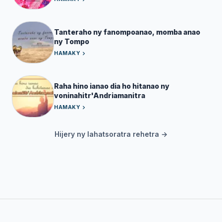
Tanteraho ny fanompoanao, momba anao
ny Tompo
HAMAKY
Raha hino ianao dia ho hitanao ny
voninahitr'Andriamanitra
HAMAKY
Hijery ny lahatsoratra rehetra →