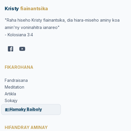
Kristy
fiainantsika
"Raha hiseho Kristy fiainantsika, dia hiara-miseho aminy koa
amin'ny voninahitra ianareo"
- Kolosiana 3:4
FIKAROHANA
Fandraisana
Meditation
Artikla
Sokajy
Hamaky Baiboly
HIFANDRAY AMINAY