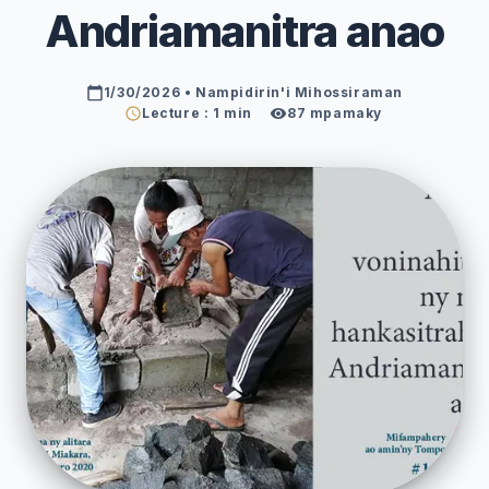
Andriamanitra anao
1/30/2026
• Nampidirin'i Mihossiraman
Lecture : 1 min
87
mpamaky