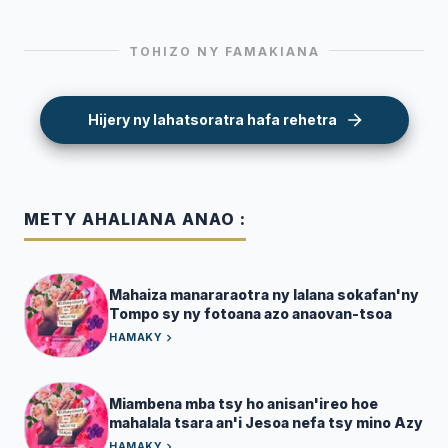
TOHIZO NY FAMAKIANA
Hijery ny lahatsoratra hafa rehetra
METY AHALIANA ANAO :
Mahaiza manararaotra ny lalana sokafan'ny
Tompo sy ny fotoana azo anaovan-tsoa
HAMAKY
Miambena mba tsy ho anisan'ireo hoe
mahalala tsara an'i Jesoa nefa tsy mino Azy
HAMAKY