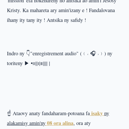
'mission' efa nokendreny ho antsika ao amin'i Jesosy
Kristy. Ka mahareta ary amin'izany e ! Fandalovana
ihany ity tany ity ! Antsika ny safidy !
Indro ny 👇"enregistrement audio" (﹙˓ ‍🎧 ˒﹚) ny
toriteny ▶︎ •၊၊||၊|။|||| |
isaky
☝️ Ataovy anaty fandaharam-potoana fa
ny
08 ora alina
alakamisy amin'ny
, ora aty