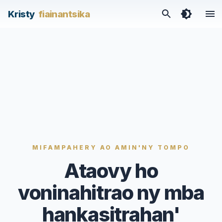
/articles/ataovy-ho-voninahitrao-ny-mba-hankasitrahan-a
Kristy
fiainantsika
MIFAMPAHERY AO AMIN'NY TOMPO
Ataovy ho
voninahitrao ny mba
hankasitrahan'