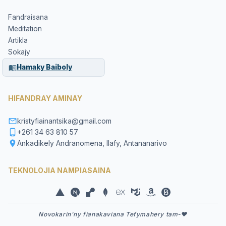
Fandraisana
Meditation
Artikla
Sokajy
Hamaky Baiboly
HIFANDRAY AMINAY
kristyfiainantsika@gmail.com
+261 34 63 810 57
Ankadikely Andranomena, Ilafy, Antananarivo
TEKNOLOJIA NAMPIASAINA
Novokarin'ny fianakaviana Tefymahery tam-❤️