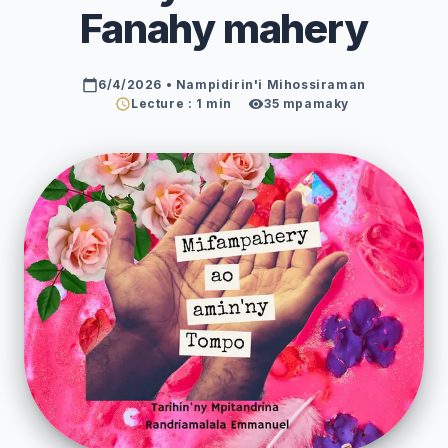
Fanahy mahery
6/4/2026
• Nampidirin'i Mihossiraman
Lecture : 1 min
35
mpamaky