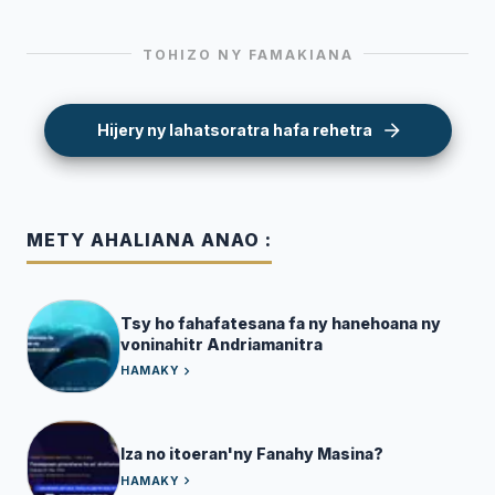
TOHIZO NY FAMAKIANA
Hijery ny lahatsoratra hafa rehetra
METY AHALIANA ANAO :
Tsy ho fahafatesana fa ny hanehoana ny
voninahitr Andriamanitra
HAMAKY
Iza no itoeran'ny Fanahy Masina?
HAMAKY