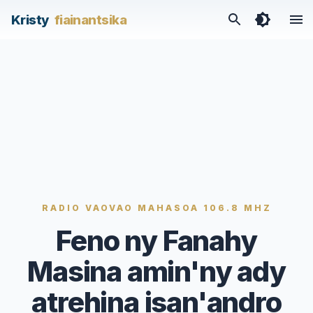
/articles/feno-ny-fanahy-masina-aminny-ady-atrehina-isa
Kristy
fiainantsika
RADIO VAOVAO MAHASOA 106.8 MHZ
Feno ny Fanahy
Masina amin'ny ady
atrehina isan'andro