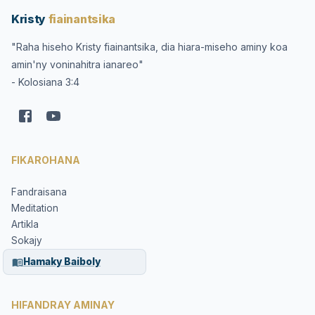
Kristy
fiainantsika
"Raha hiseho Kristy fiainantsika, dia hiara-miseho aminy koa
amin'ny voninahitra ianareo"
- Kolosiana 3:4
FIKAROHANA
Fandraisana
Meditation
Artikla
Sokajy
Hamaky Baiboly
HIFANDRAY AMINAY