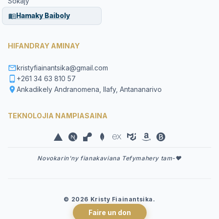
Sokajy
Hamaky Baiboly
HIFANDRAY AMINAY
kristyfiainantsika@gmail.com
+261 34 63 810 57
Ankadikely Andranomena, Ilafy, Antananarivo
TEKNOLOJIA NAMPIASAINA
Novokarin'ny fianakaviana Tefymahery tam-❤️
©
2026
Kristy Fiainantsika.
Faire un don