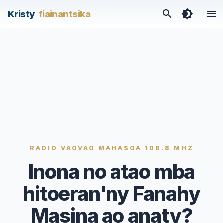
/articles/inona-no-atao-mba-hitoeranny-fanahy-masina-ao
Kristy
fiainantsika
RADIO VAOVAO MAHASOA 106.8 MHZ
Inona no atao mba
hitoeran'ny Fanahy
Masina ao anaty?