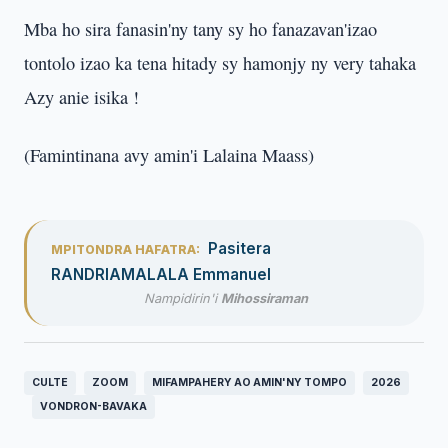
Mba ho sira fanasin'ny tany sy ho fanazavan'izao
tontolo izao ka tena hitady sy hamonjy ny very tahaka
Azy anie isika !
(Famintinana avy amin'i Lalaina Maass)
Pasitera
MPITONDRA HAFATRA:
RANDRIAMALALA Emmanuel
Nampidirin'i
Mihossiraman
CULTE
ZOOM
MIFAMPAHERY AO AMIN'NY TOMPO
2026
VONDRON-BAVAKA