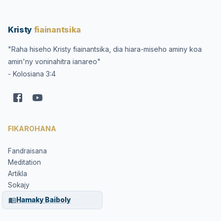
Kristy
fiainantsika
"Raha hiseho Kristy fiainantsika, dia hiara-miseho aminy koa
amin'ny voninahitra ianareo"
- Kolosiana 3:4
FIKAROHANA
Fandraisana
Meditation
Artikla
Sokajy
Hamaky Baiboly