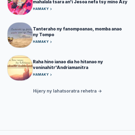
mahalala tsara an'i Jesoa nefa tsy mino Azy
HAMAKY
Tanteraho ny fanompoanao, momba anao
ny Tompo
HAMAKY
Raha hino ianao dia ho hitanao ny
voninahitr'Andriamanitra
HAMAKY
Hijery ny lahatsoratra rehetra →