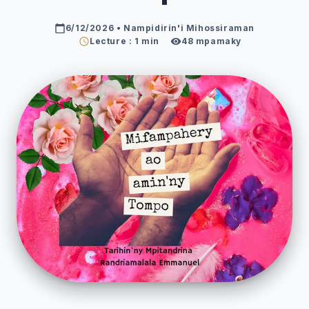
6/12/2026
• Nampidirin'i Mihossiraman
Lecture : 1 min
48
mpamaky