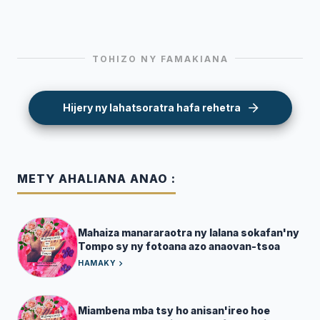
TOHIZO NY FAMAKIANA
Hijery ny lahatsoratra hafa rehetra
METY AHALIANA ANAO :
Mahaiza manararaotra ny lalana sokafan'ny
Tompo sy ny fotoana azo anaovan-tsoa
HAMAKY
Miambena mba tsy ho anisan'ireo hoe