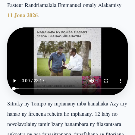
Pasteur Randriamalala Emmanuel omaly Alakamisy
11 Jona 2026
.
Sitraky ny Tompo ny mpianany mba hanahaka Azy ary
hanao ny firenena rehetra ho mpianany. 12 lahy no
novolavolainy tamin'izany hanambara ny filazantsara
ankoatra ny asa fanasitranana, fanafahana sy fitoriana