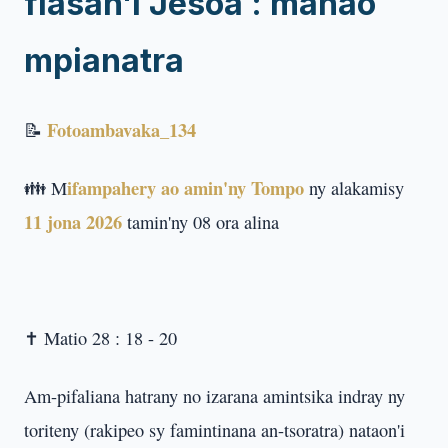
fiasan'i Jesoa : manao
mpianatra
Fotoambavaka_134
📝
ifampahery ao amin'ny Tompo
👪 M
ny alakamisy
11 jona 2026
tamin'ny 08 ora alina
✝️
Matio 28 : 18 - 20
Am-pifaliana hatrany no izarana amintsika indray ny
toriteny (rakipeo sy famintinana an-tsoratra) nataon'i