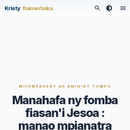
/articles/manahafa-ny-fomba-fiasani-jesoa-manao-mpiana
Kristy
fiainantsika
MIFAMPAHERY AO AMIN'NY TOMPO
Manahafa ny fomba
fiasan'i Jesoa :
manao mpianatra