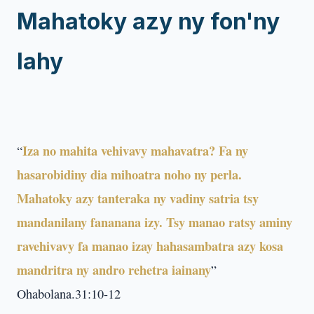
Mahatoky azy ny fon'ny
lahy
Iza no mahita vehivavy mahavatra? Fa ny
“
hasarobidiny dia mihoatra noho ny perla.
Mahatoky azy tanteraka ny vadiny satria tsy
mandanilany fananana izy. Tsy manao ratsy aminy
ravehivavy fa manao izay hahasambatra azy kosa
mandritra ny andro rehetra iainany
”
Ohabolana.31:10-12