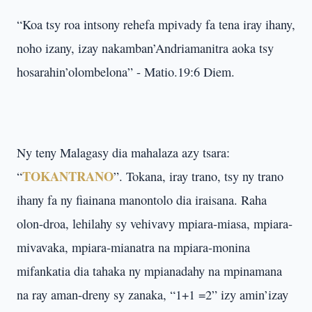
“Koa tsy roa intsony rehefa mpivady fa tena iray ihany,
noho izany, izay nakamban’Andriamanitra aoka tsy
hosarahin’olombelona” - Matio.19:6 Diem.
Ny teny Malagasy dia mahalaza azy tsara:
TOKANTRANO
“
”. Tokana, iray trano, tsy ny trano
ihany fa ny fiainana manontolo dia iraisana. Raha
olon-droa, lehilahy sy vehivavy mpiara-miasa, mpiara-
mivavaka, mpiara-mianatra na mpiara-monina
mifankatia dia tahaka ny mpianadahy na mpinamana
na ray aman-dreny sy zanaka, “1+1 =2” izy amin’izay