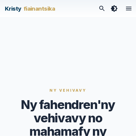
/articles/ny-fahendrenny-vehivavy-no-mahamafy-ny-tokat
Kristy
fiainantsika
NY VEHIVAVY
Ny fahendren'ny
vehivavy no
mahamafy ny