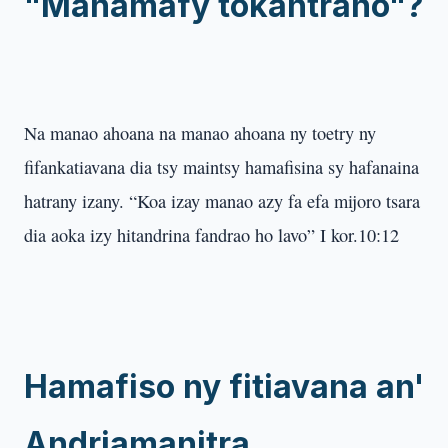
"Manamafy tokantrano"?
Na manao ahoana na manao ahoana ny toetry ny
fifankatiavana dia tsy maintsy hamafisina sy hafanaina
hatrany izany. “Koa izay manao azy fa efa mijoro tsara
dia aoka izy hitandrina fandrao ho lavo” I kor.10:12
Hamafiso ny fitiavana an'
Andriamanitra