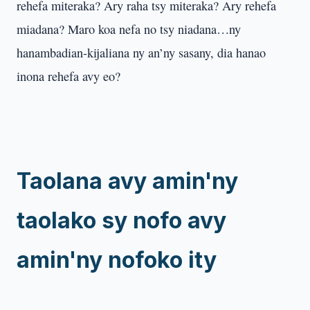
rehefa miteraka? Ary raha tsy miteraka? Ary rehefa
miadana? Maro koa nefa no tsy niadana…ny
hanambadian-kijaliana ny an’ny sasany, dia hanao
inona rehefa avy eo?
Taolana avy amin'ny
taolako sy nofo avy
amin'ny nofoko ity