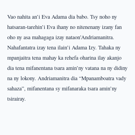
Vao nahita an’i Eva Adama dia babo. Tsy noho ny
hatsaran-tarehin’i Eva ihany no nitenenany izany fan
oho ny asa mahagaga izay nataon’Andriamanitra.
Nahafantatra izay tena ilain’i Adama Izy. Tahaka ny
mpanjaitra tena mahay ka rehefa oharina ilay akanjo
dia tena mifanentana tsara amin’ny vatana na ny didiny
na ny lokony. Andriamanitra dia “Mpanamboatra vady
sahaza”, mifanentana sy mifanaraka tsara amin’ny
tsirairay.