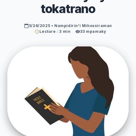
tokatrano
3/26/2025
• Nampidirin'i Mihossiraman
Lecture : 3 min
33
mpamaky