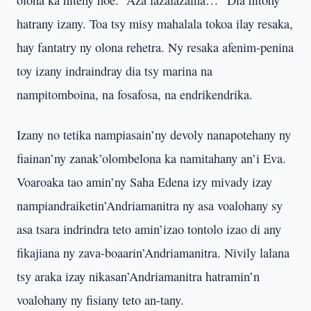
olona ka hiteny hoe: “Aza lazalazaina…” Dia hitohy
hatrany izany. Toa tsy misy mahalala tokoa ilay resaka,
hay fantatry ny olona rehetra. Ny resaka afenim-penina
toy izany indraindray dia tsy marina na
nampitomboina, na fosafosa, na endrikendrika.
Izany no tetika nampiasain’ny devoly nanapotehany ny
fiainan’ny zanak’olombelona ka namitahany an’i Eva.
Voaroaka tao amin’ny Saha Edena izy mivady izay
nampiandraiketin’Andriamanitra ny asa voalohany sy
asa tsara indrindra teto amin’izao tontolo izao di any
fikajiana ny zava-boaarin’Andriamanitra. Nivily lalana
tsy araka izay nikasan’Andriamanitra hatramin’n
voalohany ny fisiany teto an-tany.