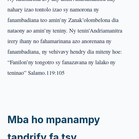
nahary izao tontolo izao sy namorona ny
fanambadiana teo amin’ny Zanak’olombelona dia
nataony ao amin’ny teniny. Ny tenin’Andriamanitra
irery ihany no fahamarinana azo anorenana ny
fanambadiana, ny vehivavy hendry dia miteny hoe:
“Fanilon’ny tongotro sy fanazavana ny lalako ny
teninao” Salamo.119:105
Mba ho mpanampy
tandrify fa tsy