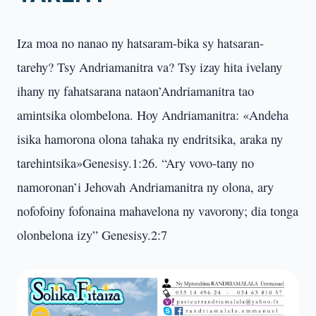
Iza moa no nanao ny hatsaram-bika sy hatsaran-
tarehy? Tsy Andriamanitra va? Tsy izay hita ivelany
ihany ny fahatsarana nataon’Andriamanitra tao
amintsika olombelona. Hoy Andriamanitra: «Andeha
isika hamorona olona tahaka ny endritsika, araka ny
tarehintsika»Genesisy.1:26. “Ary vovo-tany no
namoronan’i Jehovah Andriamanitra ny olona, ary
nofofoiny fofonaina mahavelona ny vavorony; dia tonga
olonbelona izy” Genesisy.2:7