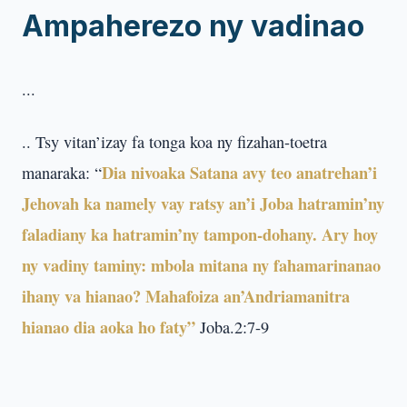
Ampaherezo ny vadinao
...
.. Tsy vitan’izay fa tonga koa ny fizahan-toetra
Dia nivoaka Satana avy teo anatrehan’i
manaraka: “
Jehovah ka namely vay ratsy an’i Joba hatramin’ny
faladiany ka hatramin’ny tampon-dohany. Ary hoy
ny vadiny taminy: mbola mitana ny fahamarinanao
ihany va hianao? Mahafoiza an’Andriamanitra
hianao dia aoka ho faty”
Joba.2:7-9