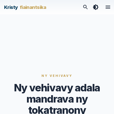
/articles/ny-vehivavy-adala-mandrava-ny-tokatranony
Kristy
fiainantsika
NY VEHIVAVY
Ny vehivavy adala
mandrava ny
tokatranony