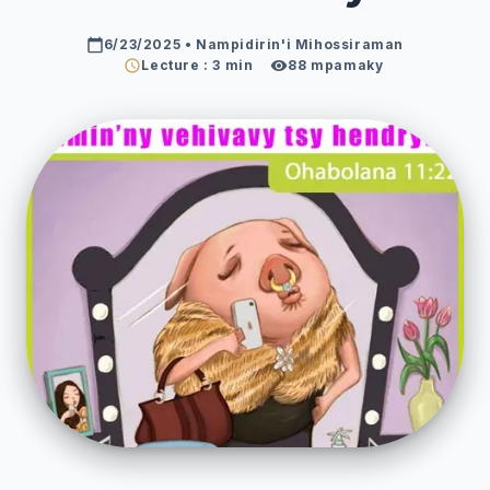
6/23/2025
• Nampidirin'i Mihossiraman
Lecture : 3 min
88
mpamaky