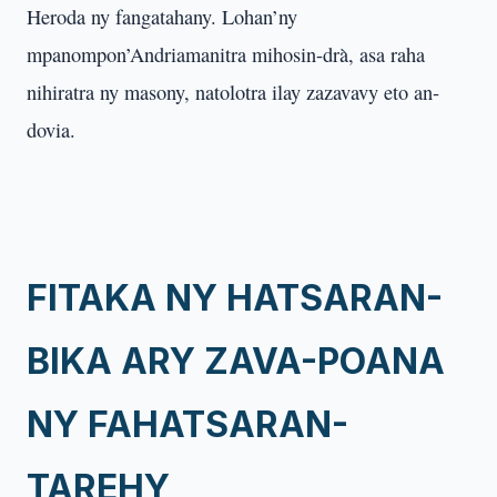
Heroda ny fangatahany. Lohan’ny
mpanompon’Andriamanitra mihosin-drà, asa raha
nihiratra ny masony, natolotra ilay zazavavy eto an-
dovia.
FITAKA NY HATSARAN-
BIKA ARY ZAVA-POANA
NY FAHATSARAN-
TAREHY