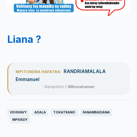
Liana ?
RANDRIAMALALA
MPITONDRA HAFATRA:
Emmanuel
Nampidirin'i
Mihossiraman
VEHIVAVY
ADALA
TOKATRANO
FANAMBADIANA
MPIVADY