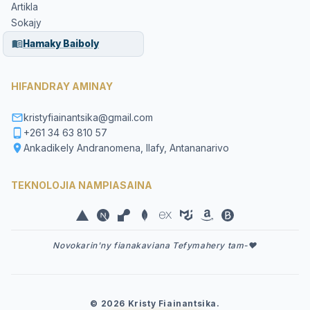
Artikla
Sokajy
Hamaky Baiboly
HIFANDRAY AMINAY
kristyfiainantsika@gmail.com
+261 34 63 810 57
Ankadikely Andranomena, Ilafy, Antananarivo
TEKNOLOJIA NAMPIASAINA
Novokarin'ny fianakaviana Tefymahery tam-❤️
©
2026
Kristy Fiainantsika.