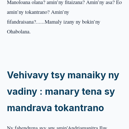
Manoloana olana? amin’ny fitaizana? Amin’ny asa? Eo
amin’ny tokantrano? Amin’ny
fifandraisana?......Mamaly izany ny bokin’ny
Ohabolana.
Vehivavy tsy manaiky ny
vadiny : manary tena sy
mandrava tokantrano
Ny fahendrena avy any amin’Andriamanitra Ilay