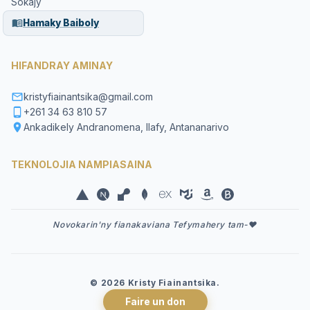
Sokajy
Hamaky Baiboly
HIFANDRAY AMINAY
kristyfiainantsika@gmail.com
+261 34 63 810 57
Ankadikely Andranomena, Ilafy, Antananarivo
TEKNOLOJIA NAMPIASAINA
Novokarin'ny fianakaviana Tefymahery tam-❤️
©
2026
Kristy Fiainantsika.
Faire un don