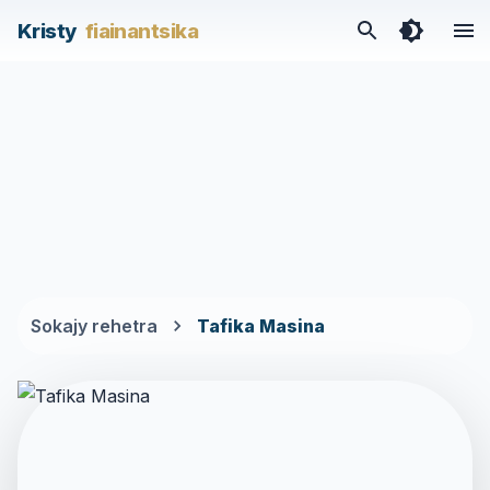
/categories/tafika-masina-1
Kristy
fiainantsika
Sokajy rehetra
Tafika Masina