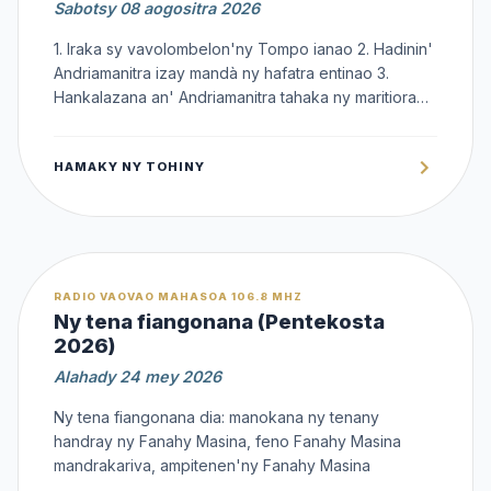
Sabotsy 08 aogositra 2026
1. Iraka sy vavolombelon'ny Tompo ianao 2. Hadinin'
Andriamanitra izay mandà ny hafatra entinao 3.
Hankalazana an' Andriamanitra tahaka ny maritiora
anie ny fiainanao
HAMAKY NY TOHINY
OFFERT
RADIO VAOVAO MAHASOA 106.8 MHZ
Ny tena fiangonana (Pentekosta
2026)
Alahady 24 mey 2026
Ny tena fiangonana dia: manokana ny tenany
handray ny Fanahy Masina, feno Fanahy Masina
mandrakariva, ampitenen'ny Fanahy Masina