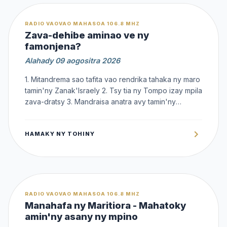
OFFERT
RADIO VAOVAO MAHASOA 106.8 MHZ
Zava-dehibe aminao ve ny
famonjena?
Alahady 09 aogositra 2026
1. Mitandrema sao tafita vao rendrika tahaka ny maro
tamin'ny Zanak'Israely 2. Tsy tia ny Tompo izay mpila
zava-dratsy 3. Mandraisa anatra avy tamin'ny
fahalavoan'ny hafa
HAMAKY NY TOHINY
OFFERT
RADIO VAOVAO MAHASOA 106.8 MHZ
Manahafa ny Maritiora - Mahatoky
amin'ny asany ny mpino