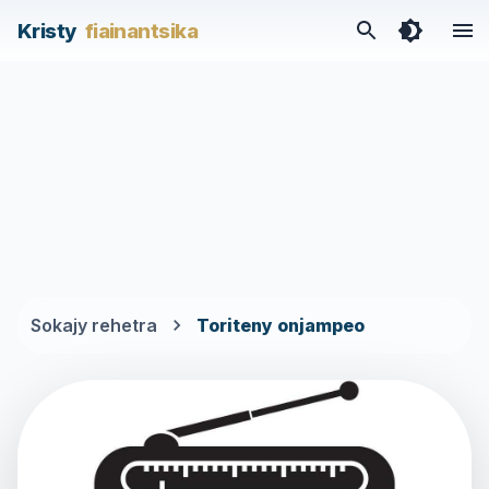
/categories/toriteny-onjampeo
Kristy
fiainantsika
Sokajy rehetra
Toriteny onjampeo