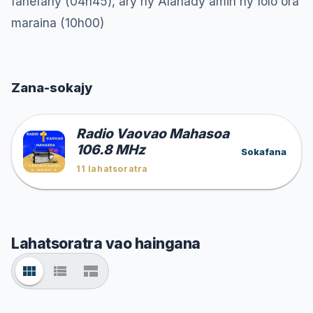
fahefany (04h45), ary ny Alahady amin'ny folo ora
maraina (10h00)
Zana-sokajy
Radio Vaovao Mahasoa
106.8 MHz
Sokafana
11
lahatsoratra
Lahatsoratra vao haingana