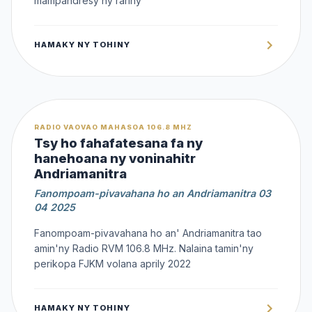
mampandresy ny rariny
HAMAKY NY TOHINY
OFFERT
RADIO VAOVAO MAHASOA 106.8 MHZ
Tsy ho fahafatesana fa ny
hanehoana ny voninahitr
Andriamanitra
Fanompoam-pivavahana ho an Andriamanitra 03
04 2025
Fanompoam-pivavahana ho an' Andriamanitra tao
amin'ny Radio RVM 106.8 MHz. Nalaina tamin'ny
perikopa FJKM volana aprily 2022
HAMAKY NY TOHINY