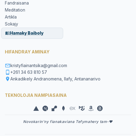
Fandraisana
Meditation
Artikla
Sokajy
Hamaky Baiboly
HIFANDRAY AMINAY
kristyfiainantsika@gmail.com
+261 34 63 810 57
Ankadikely Andranomena, Ilafy, Antananarivo
TEKNOLOJIA NAMPIASAINA
Novokarin'ny fianakaviana Tefymahery tam-❤️