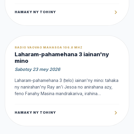
HAMAKY NY TOHINY
OFFERT
RADIO VAOVAO MAHASOA 106.8 MHZ
Laharam-pahamehana 3 iainan'ny
mino
Sabotsy 23 mey 2026
Laharam-pahamehana 3 (telo) iainan'ny mino: tahaka
ny nanirahan'ny Ray an'i Jesoa no anirahana azy,
feno Fanahy Masina mandrakariva, irahina
hampihavana ny olona amin' Andriamanitra
HAMAKY NY TOHINY