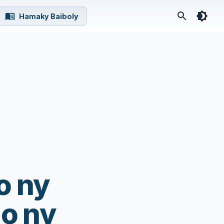
Hamaky Baiboly
o ny
o ny