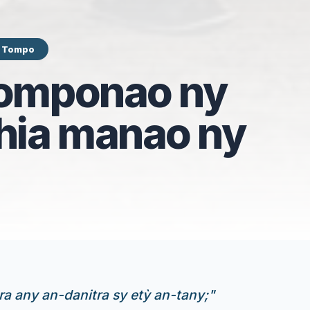
y Tompo
Tomponao ny
ahia manao ny
ra any an-danitra sy etỳ an-tany;
"