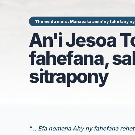
Thème du mois : Manapaka amin'ny fahefany n
An'i Jesoa 
fahefana, s
sitrapony
"
... Efa nomena Ahy ny fahefana rehet