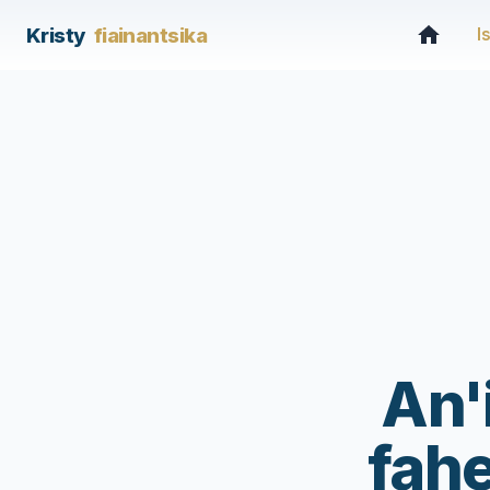
Kristy
fiainantsika
I
An'
fah