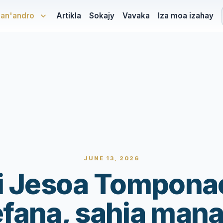
san'andro
Artikla
Sokajy
Vavaka
Iza moa izahay
JUNE 13, 2026
i Jesoa Tompona
efana, sahia mana