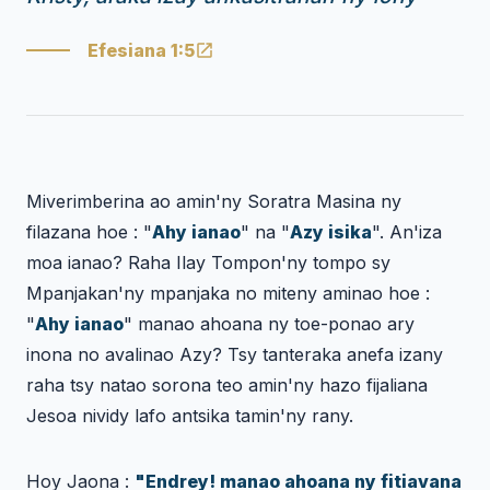
Efesiana 1:5
Miverimberina ao amin'ny Soratra Masina ny
filazana hoe : "
Ahy ianao
" na "
Azy isika
". An'iza
moa ianao? Raha Ilay Tompon'ny tompo sy
Mpanjakan'ny mpanjaka no miteny aminao hoe :
"
Ahy ianao
" manao ahoana ny toe-ponao ary
inona no avalinao Azy? Tsy tanteraka anefa izany
raha tsy natao sorona teo amin'ny hazo fijaliana
Jesoa nividy lafo antsika tamin'ny rany.
Hoy Jaona :
"Endrey! manao ahoana ny fitiavana