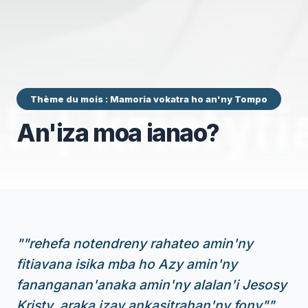
Thème du mois : Mamoria vokatra ho an'ny Tompo
An'iza moa ianao?
"
"rehefa notendreny rahateo amin'ny
fitiavana isika mba ho Azy amin'ny
fananganan'anaka amin'ny alalan'i Jesosy
Kristy, araka izay ankasitrahan'ny fony"
"