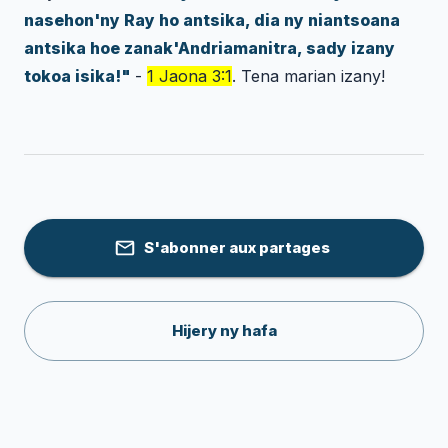
nasehon'ny Ray ho antsika, dia ny niantsoana
antsika hoe zanak'Andriamanitra, sady izany
tokoa isika!"
-
1 Jaona 3:1
. Tena marian izany!
S'abonner aux partages
Hijery ny hafa