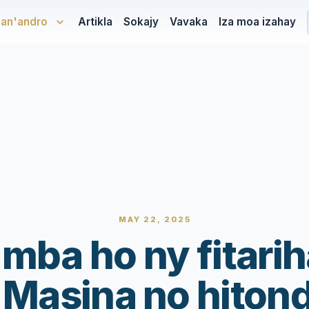
san'andro
Artikla
Sokajy
Vavaka
Iza moa izahay
MAY 22, 2025
mba ho ny fitari
Masina no hiton