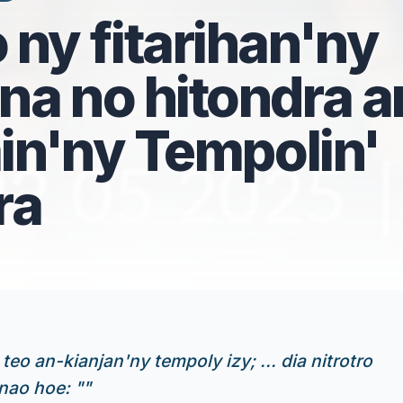
ny fitarihan'ny
na no hitondra 
min'ny Tempolin'
ra
eo an-kianjan'ny tempoly izy; ... dia nitrotro
nao hoe: "
"