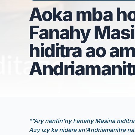
Aoka mba ho 
Fanahy Masi
hiditra ao a
Andriamanit
"
"Ary nentin'ny Fanahy Masina niditra t
Azy izy ka nidera an'Andriamanitra na