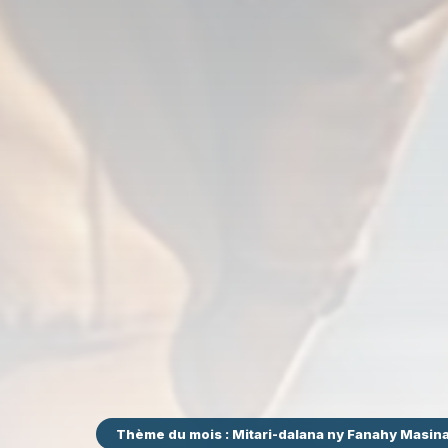
Thème du mois : Mitari-dalana ny Fanahy Masin