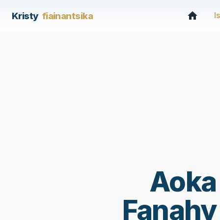
Kristy
fiainantsika
I
Aoka 
Fanahy 