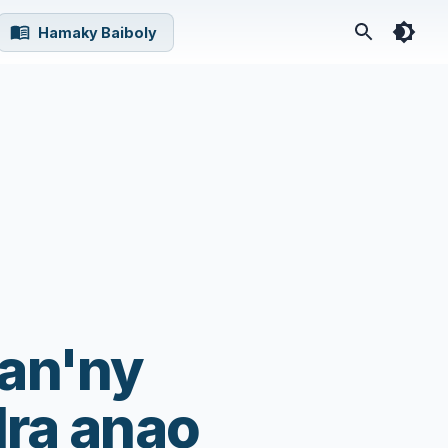
Hamaky Baiboly
han'ny
dra anao