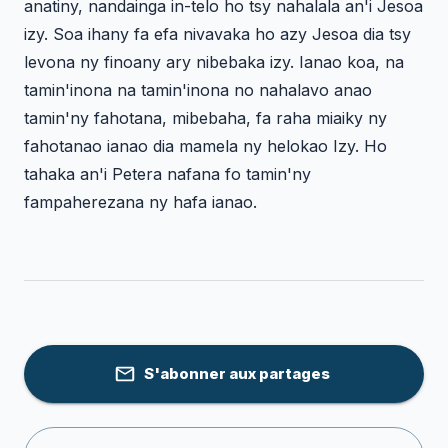
anatiny, nandainga in-telo ho tsy nahalala an'i Jesoa
izy. Soa ihany fa efa nivavaka ho azy Jesoa dia tsy
levona ny finoany ary nibebaka izy. Ianao koa, na
tamin'inona na tamin'inona no nahalavo anao
tamin'ny fahotana, mibebaha, fa raha miaiky ny
fahotanao ianao dia mamela ny helokao Izy. Ho
tahaka an'i Petera nafana fo tamin'ny
fampaherezana ny hafa ianao.
S'abonner aux partages