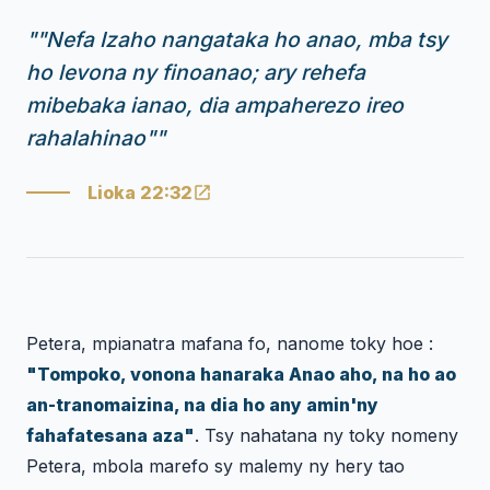
"
"Nefa Izaho nangataka ho anao, mba tsy
ho levona ny finoanao; ary rehefa
mibebaka ianao, dia ampaherezo ireo
rahalahinao"
"
Lioka 22:32
Petera, mpianatra mafana fo, nanome toky hoe :
"Tompoko, vonona hanaraka Anao aho, na ho ao
an-tranomaizina, na dia ho any amin'ny
fahafatesana aza"
. Tsy nahatana ny toky nomeny
Petera, mbola marefo sy malemy ny hery tao