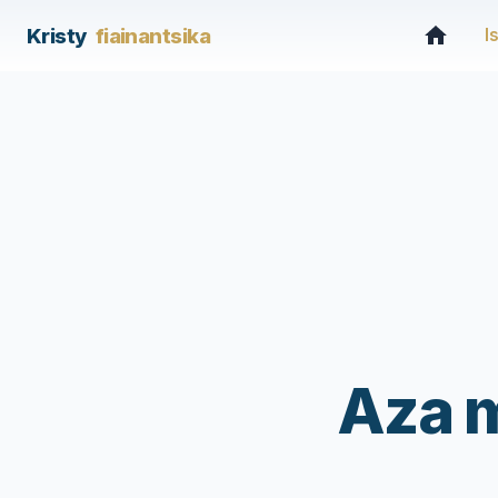
Kristy
fiainantsika
I
Aza m