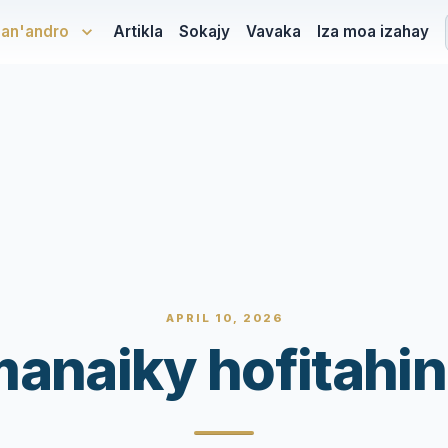
san'andro
Artikla
Sokajy
Vavaka
Iza moa izahay
APRIL 10, 2026
anaiky hofitahin