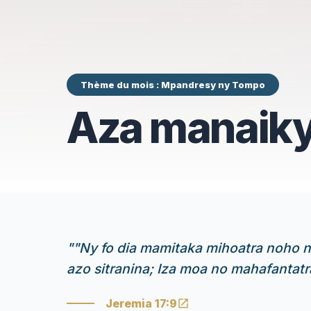
Thème du mois : Mpandresy ny Tompo
Aza manaiky 
"
"Ny fo dia mamitaka mihoatra noho n
azo sitranina; Iza moa no mahafantat
Jeremia 17:9