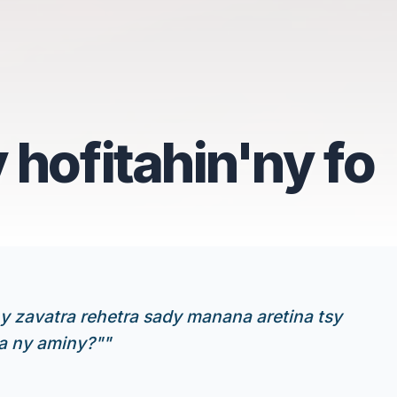
hofitahin'ny fo
y zavatra rehetra sady manana aretina tsy
ra ny aminy?"
"