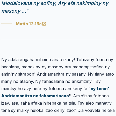
lalodalovana ny sofiny, Ary efa nakimpiny ny
masony ...
"
Matio 13:15a
Ny adala angaha mihaino anao izany! Tohizany foana ny
hadalany, manakipy ny masony ary manampitsofina ny
amin'ny sitrapon' Andriamanitra ny sasany. Ny tiany atao
ihany no ataony. Ny fahadalana no ankafiziny. Tsy
maintsy ho avy nefa ny fotoana anekeny fa "
ny tenin'
Andriamanitra no fahamarinana
". Amin'izay fotoana
izay, asa, raha afaka hibebaka na tsia. Tsy aleo manetry
tena sy miaiky heloka izao dieny izao? Dia voavela heloka