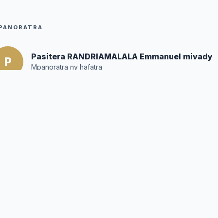
PANORATRA
Pasitera RANDRIAMALALA Emmanuel mivady
P
Mpanoratra ny hafatra
Posté par :
Editor