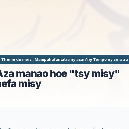
Thème du mois : Mampahafantatra ny asan'ny Tompo ny soratra
Aza manao hoe "tsy misy"
nefa misy