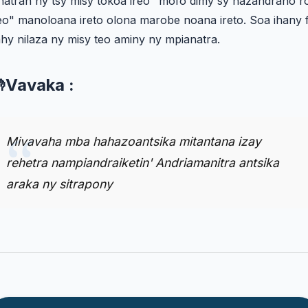
hatran'ny tsy misy tokoa ireo "mofo dimy sy hazandrano r
eo" manoloana ireto olona marobe noana ireto. Soa ihany 
hy nilaza ny misy teo aminy ny mpianatra.
Vavaka :
Mivavaha mba hahazoantsika mitantana izay
rehetra nampiandraiketin' Andriamanitra antsika
araka ny sitrapony