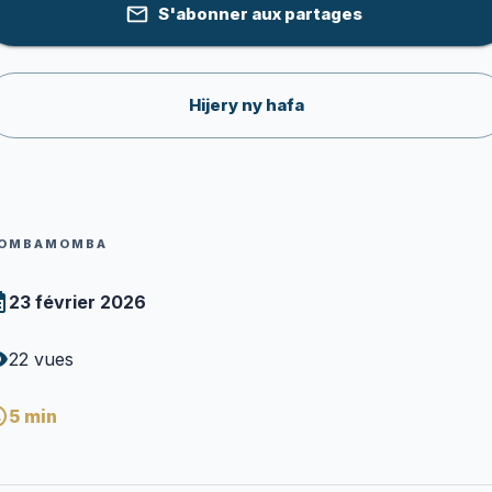
S'abonner aux partages
Hijery ny hafa
OMBAMOMBA
23 février 2026
22
vues
5
min