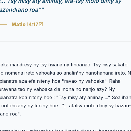
"... Tsy misy atỳ aminay, afa-tsy mofo dimy sy
azandrano roa"
"
Matio 14:17
aka mandresy ny tsy fisiana ny finoanao. Tsy nisy sakafo
zo nomena ireto vahoaka ao anatin'ny hanohanana ireto. 
pianatra aza efa niteny hoe "ravao ny vahoaka". Raha
oravana teo ny vahoaka dia inona no nanjo azy? Ny
ianatra koa niteny hoe : "Tsy misy aty aminay ..." Soa iha
 notohizany ny teniny hoe : "... afatsy mofo dimy sy hazan-
ano roa".