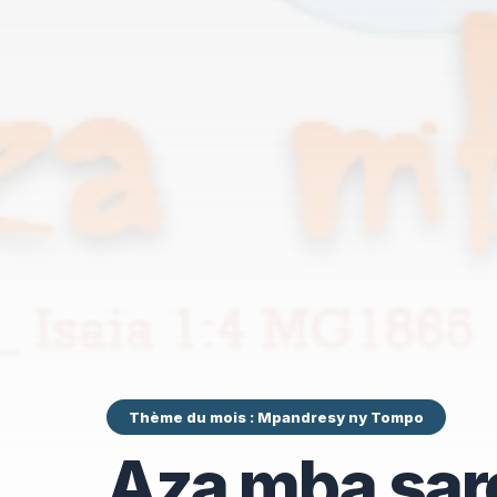
Thème du mois : Mpandresy ny Tompo
Aza mba sar