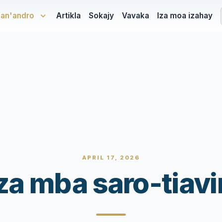
san'andro
Artikla
Sokajy
Vavaka
Iza moa izahay
APRIL 17, 2026
za mba saro-tiavi