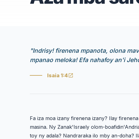
"
Indrisy! firenena mpanota, olona ma
mpanao meloka! Efa nahafoy an'i Jehov
Isaia 1:4
Fa iza moa izany firenena izany? Ilay firene
masina. Ny Zanak'Israely olom-boafidin'Andr
toy ny adala? Nandraraka ilo mby an-doha? I