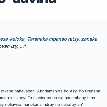
vesa-keloka, Taranaka mpanao ratsy, zanaka
ah izy, ...
"
na tokana nahavahan' Andriamanitra ho Azy, ho firenena
iamanitra izany! Fa maninona no dia nanambany tena
lay notiavina manokana indray no nahafoy an'