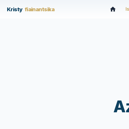
Kristy
fiainantsika
I
A