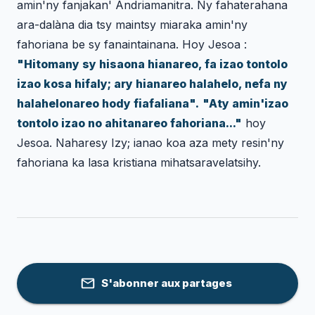
amin'ny fanjakan' Andriamanitra. Ny fahaterahana
ara-dalàna dia tsy maintsy miaraka amin'ny
fahoriana be sy fanaintainana. Hoy Jesoa :
"Hitomany sy hisaona hianareo, fa izao tontolo
izao kosa hifaly; ary hianareo halahelo, nefa ny
halahelonareo hody fiafaliana".
"Aty amin'izao
tontolo izao no ahitanareo fahoriana..."
hoy
Jesoa. Naharesy Izy; ianao koa aza mety resin'ny
fahoriana ka lasa kristiana mihatsaravelatsihy.
S'abonner aux partages