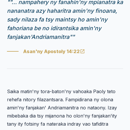
"
"... nampahery ny fanahin'ny mpianatra ka
nananatra azy haharitra amin'ny finoana,
sady nilaza fa tsy maintsy ho amin'ny
fahoriana be no idirantsika amin'ny
fanjakan'Andriamanitra"
"
Asan'ny Apostoly 14:22
Saika matin'ny tora-baton'ny vahoaka Paoly teto
rehefa nitory filazantsara. Fampidirana ny olona
amin'ny fanjakan' Andriamanitra no nataony. Izay
mibebaka dia tsy mijanona ho olon'ny fanjakan'ity
tany ity fotsiny fa nateraka indray vao tafiditra