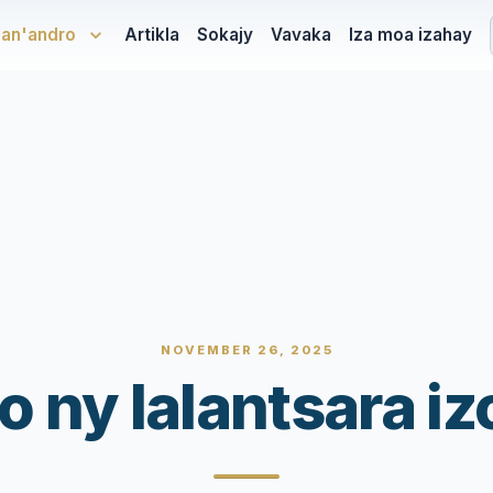
san'andro
Artikla
Sokajy
Vavaka
Iza moa izahay
NOVEMBER 26, 2025
o ny lalantsara i