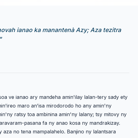
hovah ianao ka manantenà Azy; Aza tezitra
"
oa ve ianao ary mandeha amin'ilay lalan-tery sady ety
in'ireo maro an'isa mirodorodo ho any amin'ny
'ny ratsy toa ambinina amin'ny lalany; tsy mitovy ny
 varavaram-pasana fa ny anao kosa ny mandrakizay.
ny aza no tena mampalahelo. Banjino ny lalantsara