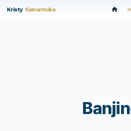
Kristy
fiainantsika
I
Banjin