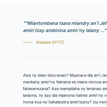
"
"Miantombena tsara miandry an'i Je
amin'izay ambinina amin'ny lalany ..."
Salamo 37:7
Aiza ny lalan-kizoranao? Mpanara-dia an'i Jes
mankany amin'ny fiainana sa miara-mirona am
fahaverezana? Aza mampitaha ny tenanao amin
tanjona, ny azy dia mijanona hatreo amin'ny
Inona koa no hahatezitra amin'izany? Izy ire