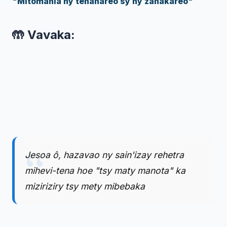
"Mitomania ny tenanareo sy ny zanakareo"
🤲 Vavaka:
Jesoa ô, hazavao ny sain'izay rehetra
mihevi-tena hoe "tsy maty manota" ka
miziriziry tsy mety mibebaka