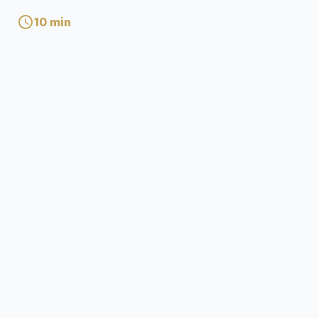
10
min
MPANORATRA
Pasitera RANDRIAMALALA Emmanuel
P
mivady
Mpanoratra ny hafatra
Posté par :
Editor