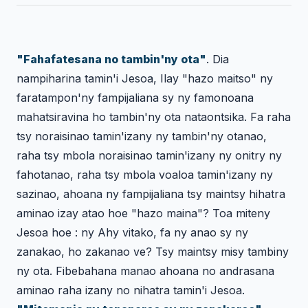
"Fahafatesana no tambin'ny ota"
. Dia
nampiharina tamin'i Jesoa, Ilay "hazo maitso" ny
faratampon'ny fampijaliana sy ny famonoana
mahatsiravina ho tambin'ny ota nataontsika. Fa raha
tsy noraisinao tamin'izany ny tambin'ny otanao,
raha tsy mbola noraisinao tamin'izany ny onitry ny
fahotanao, raha tsy mbola voaloa tamin'izany ny
sazinao, ahoana ny fampijaliana tsy maintsy hihatra
aminao izay atao hoe "hazo maina"? Toa miteny
Jesoa hoe : ny Ahy vitako, fa ny anao sy ny
zanakao, ho zakanao ve? Tsy maintsy misy tambiny
ny ota. Fibebahana manao ahoana no andrasana
aminao raha izany no nihatra tamin'i Jesoa.