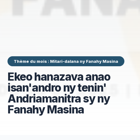
Thème du mois : Mitari-dalana ny Fanahy Masina
Ekeo hanazava anao
isan'andro ny tenin'
Andriamanitra sy ny
Fanahy Masina