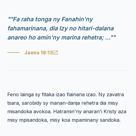
"
"Fa raha tonga ny Fanahin'ny
fahamarinana, dia Izy no hitari-dalana
anareo ho amin'ny marina rehetra; ..."
"
Jaona 16:13
Feno lainga sy fitaka izao fiainana izao. Ny zavatra
tsara, sarobidy sy manan-danja rehetra dia misy
misandoka avokoa. Hatramin'ny anaran'i Kristy aza
misy mpisandoka, misy koa mpaminany sandoka.