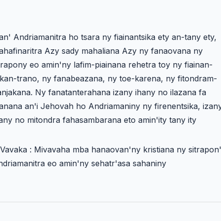
an' Andriamanitra ho tsara ny fiainantsika ety an-tany ety,
ahafinaritra Azy sady mahaliana Azy ny fanaovana ny
trapony eo amin'ny lafim-piainana rehetra toy ny fiainan-
kan-trano, ny fanabeazana, ny toe-karena, ny fitondram-
njakana. Ny fanatanterahana izany ihany no ilazana fa
anana an'i Jehovah ho Andriamaniny ny firenentsika, izan
any no mitondra fahasambarana eto amin'ity tany ity
Vavaka : Mivavaha mba hanaovan'ny kristiana ny sitrapon
ndriamanitra eo amin'ny sehatr'asa sahaniny