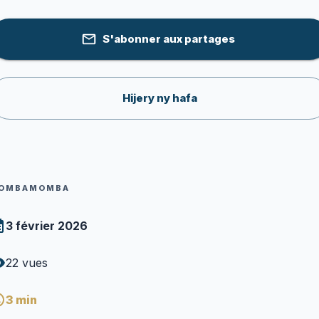
S'abonner aux partages
Hijery ny hafa
OMBAMOMBA
3 février 2026
22
vues
3
min