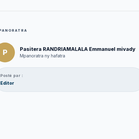
PANORATRA
Pasitera RANDRIAMALALA Emmanuel mivady
P
Mpanoratra ny hafatra
Posté par :
Editor