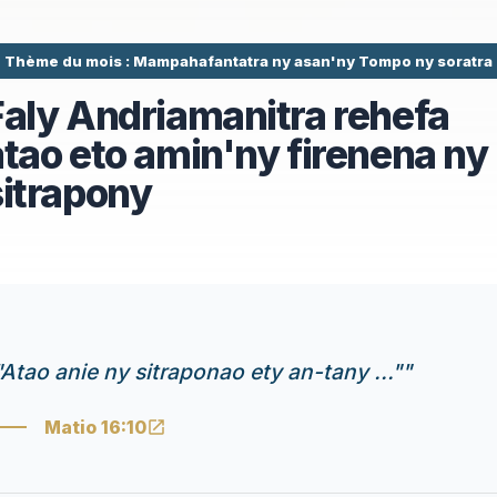
Thème du mois : Mampahafantatra ny asan'ny Tompo ny soratra
Faly Andriamanitra rehefa
atao eto amin'ny firenena ny
sitrapony
"Atao anie ny sitraponao ety an-tany ..."
"
Matio 16:10