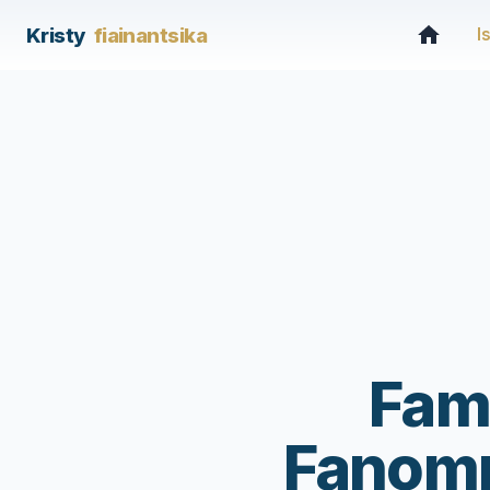
Kristy
fiainantsika
I
Fam
Fanomp