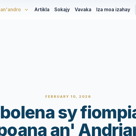
san'andro
Artikla
Sokajy
Vavaka
Iza moa izahay
FEBRUARY 10, 2026
bolena sy fiompia
oana an' Andria