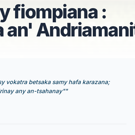
y fiompiana :
an' Andriamani
hisy vokatra betsaka samy hafa karazana;
ndrinay any an-tsahanay"
"