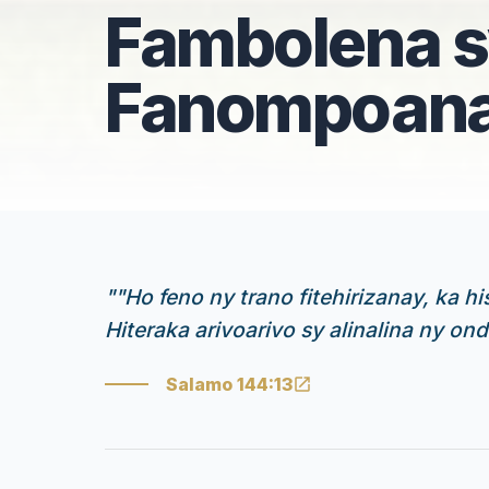
Fambolena s
Fanompoana 
"
"Ho feno ny trano fitehirizanay, ka 
Hiteraka arivoarivo sy alinalina ny o
Salamo 144:13