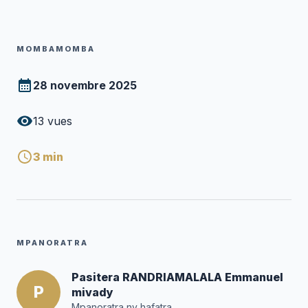
MOMBAMOMBA
28 novembre 2025
13
vues
3
min
MPANORATRA
Pasitera RANDRIAMALALA Emmanuel
P
mivady
Mpanoratra ny hafatra