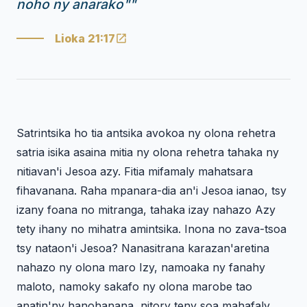
noho ny anarako"
"
Lioka 21:17
Satrintsika ho tia antsika avokoa ny olona rehetra
satria isika asaina mitia ny olona rehetra tahaka ny
nitiavan'i Jesoa azy. Fitia mifamaly mahatsara
fihavanana. Raha mpanara-dia an'i Jesoa ianao, tsy
izany foana no mitranga, tahaka izay nahazo Azy
tety ihany no mihatra amintsika. Inona no zava-tsoa
tsy nataon'i Jesoa? Nanasitrana karazan'aretina
nahazo ny olona maro Izy, namoaka ny fanahy
maloto, namoky sakafo ny olona marobe tao
anatin'ny hanohanana, nitory teny soa mahafaly.