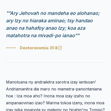
"
"Ary Jehovah no mandeha eo alohanao;
ary Izy no hiaraka aminao; tsy handao
anao na hahafoy anao Izy; koa aza
matahotra na mivadi-po ianao"
"
Deotoronomia 31:8
Manoloana ny andraikitra sarotra izay iantsoan'
Andriamanitra dia maro no mametra-panontaniana
hoe : Iza moa aho? Inona moa izay izaho no
ampanaovinao izao? Marina tokoa izany, inona moa
izay isika mpanota sy malemy no hirahin'ny Tompo?