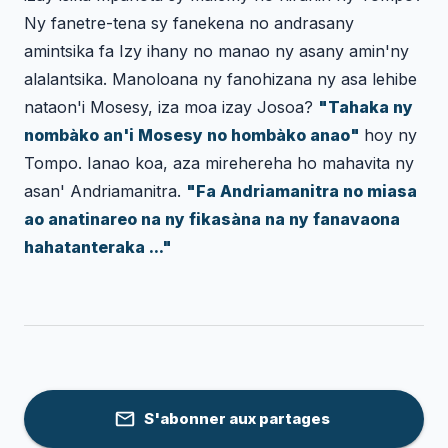
Ny fanetre-tena sy fanekena no andrasany
amintsika fa Izy ihany no manao ny asany amin'ny
alalantsika. Manoloana ny fanohizana ny asa lehibe
nataon'i Mosesy, iza moa izay Josoa?
"Tahaka ny
nombàko an'i Mosesy no hombàko anao"
hoy ny
Tompo. Ianao koa, aza mirehereha ho mahavita ny
asan' Andriamanitra.
"Fa Andriamanitra no miasa
ao anatinareo na ny fikasàna na ny fanavaona
hahatanteraka ..."
S'abonner aux partages