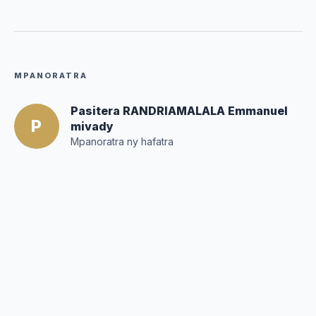
MPANORATRA
Pasitera RANDRIAMALALA Emmanuel
P
mivady
Mpanoratra ny hafatra
Posté par :
Editor