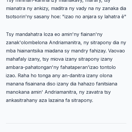
Tsy mihinan-kanina izy mianakavy, marary, tsy
mianatra ny ankizy, maditra ny vady na ny zanaka dia
tsotsorin'ny sasany hoe: "izao no anjara sy lahatra ê"
Tsy mandahatra loza eo amin'ny fiainan'ny
zanak'olombelona Andriamanitra, ny sitrapony dia ny
mba hiainantsika miadana sy mandry fahizay. Vaovao
mahafaly izany, tsy miova izany sitrapony izany
ambara-pahatongan'ny fahataperan'izao tontolo
izao. Raha ho tonga any an-danitra izany olona
manana fisainana diso izany dia hahazo fanitsiana
manokana amin' Andriamanitra, ny zavatra tsy
ankasitrahany aza lazaina fa sitrapony.