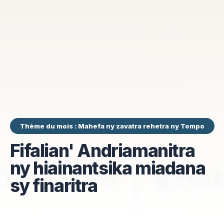
Thème du mois : Mahefa ny zavatra rehetra ny Tompo
Fifalian' Andriamanitra
ny hiainantsika miadana
sy finaritra