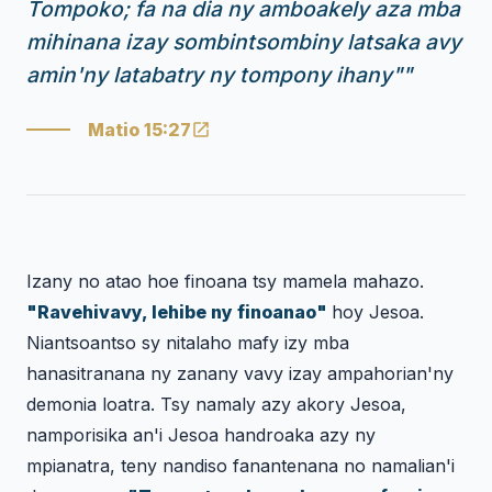
Tompoko; fa na dia ny amboakely aza mba
mihinana izay sombintsombiny latsaka avy
amin'ny latabatry ny tompony ihany"
"
Matio 15:27
Izany no atao hoe finoana tsy mamela mahazo.
"Ravehivavy, lehibe ny finoanao"
hoy Jesoa.
Niantsoantso sy nitalaho mafy izy mba
hanasitranana ny zanany vavy izay ampahorian'ny
demonia loatra. Tsy namaly azy akory Jesoa,
namporisika an'i Jesoa handroaka azy ny
mpianatra, teny nandiso fanantenana no namalian'i