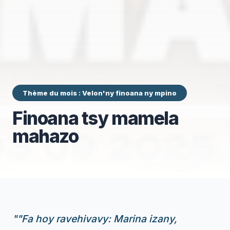
Thème du mois : Velon'ny finoana ny mpino
Finoana tsy mamela
mahazo
"
"Fa hoy ravehivavy: Marina izany,