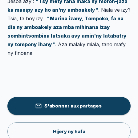
Jesoa azy :
"Tsy mety raha maka ny mofon-jaza
ka manipy azy ho an'ny amboakely"
. Niala ve izy?
Tsia, fa hoy izy :
"Marina izany, Tompoko, fa na
dia ny amboakely aza mba mihinana izay
sombintsombina latsaka avy amin'ny latabatry
ny tompony ihany"
. Aza malaky miala, tano mafy
ny finoana
S'abonner aux partages
Hijery ny hafa