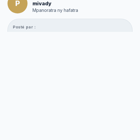
P
mivady
Mpanoratra ny hafatra
Posté par :
Editor