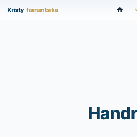
Kristy
fiainantsika
I
Handr