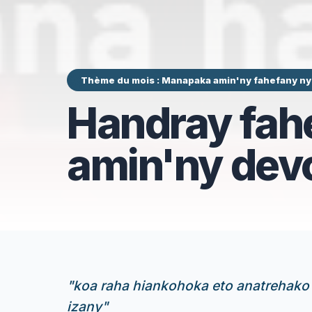
Thème du mois : Manapaka amin'ny fahefany n
Handray fahe
amin'ny dev
"
koa raha hiankohoka eto anatrehako 
izany
"