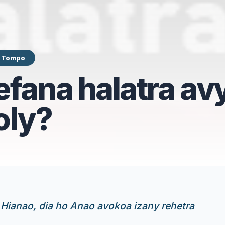
y Tompo
fana halatra av
oly?
Hianao, dia ho Anao avokoa izany rehetra