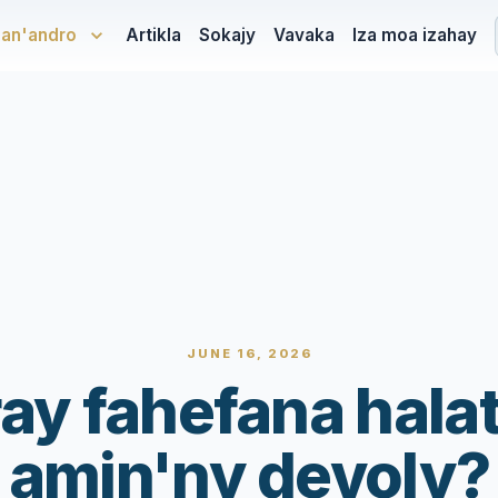
san'andro
Artikla
Sokajy
Vavaka
Iza moa izahay
JUNE 16, 2026
ay fahefana halat
amin'ny devoly?