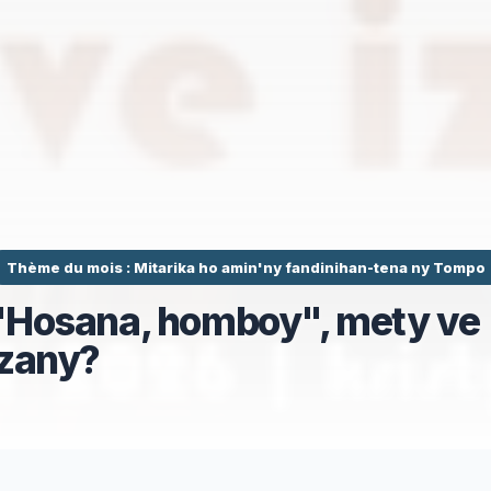
Thème du mois : Mitarika ho amin'ny fandinihan-tena ny Tompo
"Hosana, homboy", mety ve
izany?