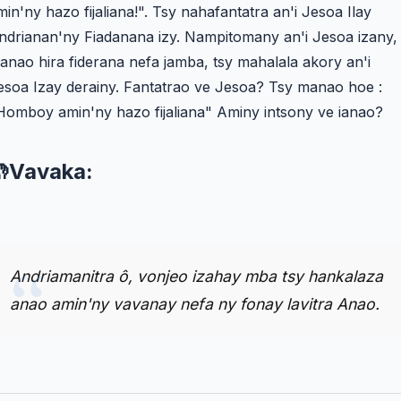
min'ny hazo fijaliana!". Tsy nahafantatra an'i Jesoa Ilay
ndrianan'ny Fiadanana izy. Nampitomany an'i Jesoa izany,
anao hira fiderana nefa jamba, tsy mahalala akory an'i
esoa Izay derainy. Fantatrao ve Jesoa? Tsy manao hoe :
Homboy amin'ny hazo fijaliana" Aminy intsony ve ianao?
Vavaka:
Andriamanitra ô, vonjeo izahay mba tsy hankalaza
anao amin'ny vavanay nefa ny fonay lavitra Anao.