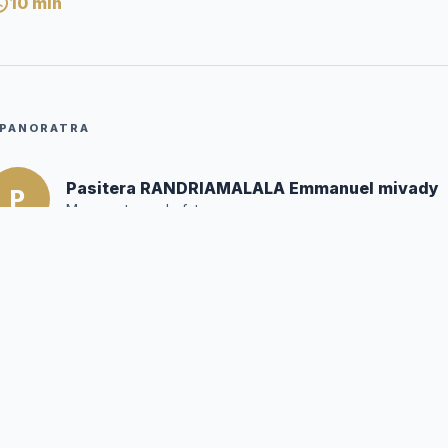
10
min
PANORATRA
Pasitera RANDRIAMALALA Emmanuel mivady
P
Mpanoratra ny hafatra
Posté par :
Editor