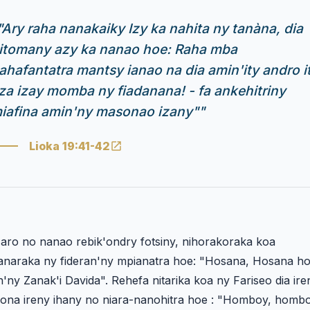
"Ary raha nanakaiky Izy ka nahita ny tanàna, dia
itomany azy ka nanao hoe: Raha mba
ahafantatra mantsy ianao na dia amin'ity andro i
za izay momba ny fiadanana! - fa ankehitriny
iafina amin'ny masonao izany"
"
Lioka 19:41-42
aro no nanao rebik'ondry fotsiny, nihorakoraka koa
anaraka ny fideran'ny mpianatra hoe: "Hosana, Hosana h
n'ny Zanak'i Davida". Rehefa nitarika koa ny Fariseo dia ire
lona ireny ihany no niara-nanohitra hoe : "Homboy, homb