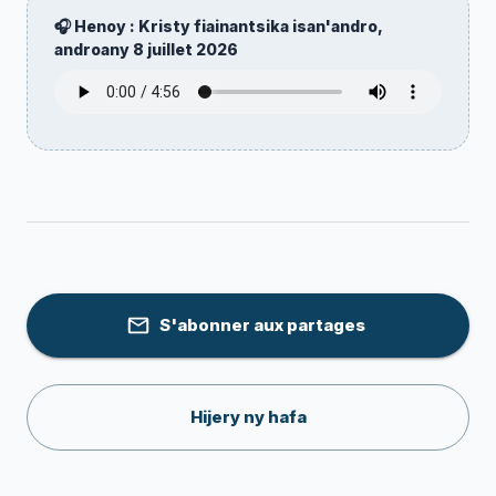
🎧 Henoy : Kristy fiainantsika isan'andro,
androany
8 juillet 2026
S'abonner aux partages
Hijery ny hafa