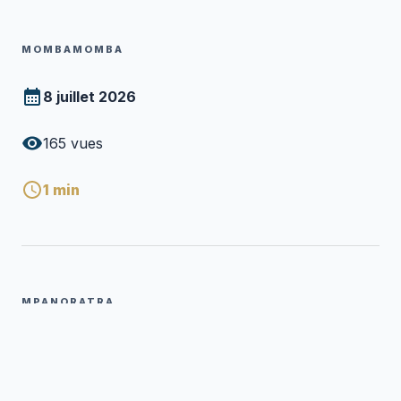
MOMBAMOMBA
8 juillet 2026
165
vues
1
min
MPANORATRA
Pasitera RANDRIAMALALA Emmanuel
P
mivady
Mpanoratra ny hafatra