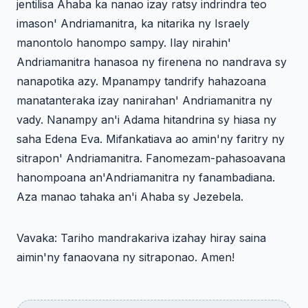
jentilisa Ahaba ka nanao izay ratsy indrindra teo
imason' Andriamanitra, ka nitarika ny Israely
manontolo hanompo sampy. Ilay nirahin'
Andriamanitra hanasoa ny firenena no nandrava sy
nanapotika azy. Mpanampy tandrify hahazoana
manatanteraka izay nanirahan' Andriamanitra ny
vady. Nanampy an'i Adama hitandrina sy hiasa ny
saha Edena Eva. Mifankatiava ao amin'ny faritry ny
sitrapon' Andriamanitra. Fanomezam-pahasoavana
hanompoana an'Andriamanitra ny fanambadiana.
Aza manao tahaka an'i Ahaba sy Jezebela.
Vavaka: Tariho mandrakariva izahay hiray saina
aimin'ny fanaovana ny sitraponao. Amen!