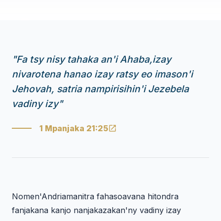
"
Fa tsy nisy tahaka an'i Ahaba,izay
nivarotena hanao izay ratsy eo imason'i
Jehovah, satria nampirisihin'i Jezebela
vadiny izy
"
1 Mpanjaka 21:25
Nomen'Andriamanitra fahasoavana hitondra
fanjakana kanjo nanjakazakan'ny vadiny izay