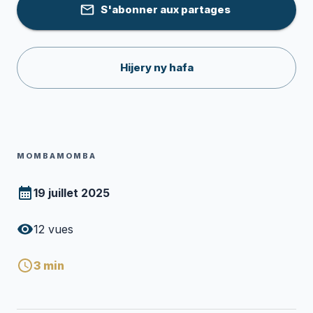
S'abonner aux partages
Hijery ny hafa
MOMBAMOMBA
19 juillet 2025
12
vues
3
min