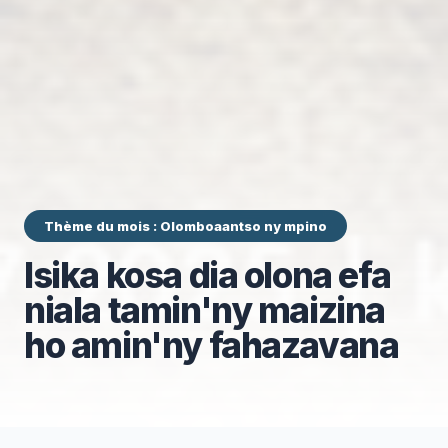
Thème du mois : Olomboaantso ny mpino
Isika kosa dia olona efa
niala tamin'ny maizina
ho amin'ny fahazavana