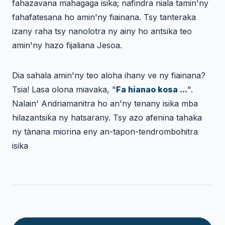
fahazavana mahagaga isika; nafindra niala tamin'ny
fahafatesana ho amin'ny fiainana. Tsy tanteraka
izany raha tsy nanolotra ny ainy ho antsika teo
amin'ny hazo fijaliana Jesoa.
Dia sahala amin'ny teo aloha ihany ve ny fiainana?
Tsia! Lasa olona miavaka, "
Fa hianao kosa ...
".
Nalain' Andriamanitra ho an'ny tenany isika mba
hilazantsika ny hatsarany. Tsy azo afenina tahaka
ny tànana miorina eny an-tapon-tendrombohitra
isika