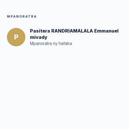
MPANORATRA
Pasitera RANDRIAMALALA Emmanuel
P
mivady
Mpanoratra ny hafatra
Posté par :
Editor