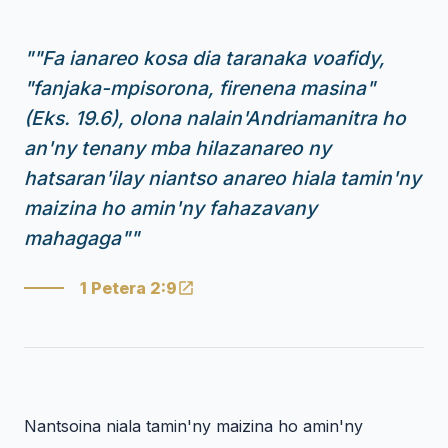
"
"Fa ianareo kosa dia taranaka voafidy,
"fanjaka-mpisorona, firenena masina"
(Eks. 19.6), olona nalain'Andriamanitra ho
an'ny tenany mba hilazanareo ny
hatsaran'ilay niantso anareo hiala tamin'ny
maizina ho amin'ny fahazavany
mahagaga"
"
1 Petera 2:9
Nantsoina niala tamin'ny maizina ho amin'ny