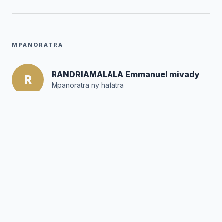
MPANORATRA
RANDRIAMALALA Emmanuel mivady
R
Mpanoratra ny hafatra
Posté par :
Mihossiraman