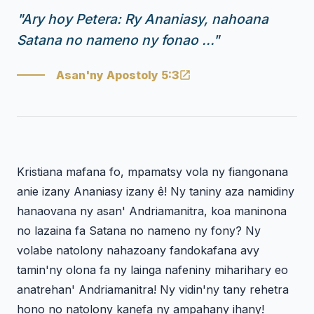
"
Ary hoy Petera: Ry Ananiasy, nahoana
Satana no nameno ny fonao ...
"
Asan'ny Apostoly 5:3
Kristiana mafana fo, mpamatsy vola ny fiangonana
anie izany Ananiasy izany ê! Ny taniny aza namidiny
hanaovana ny asan' Andriamanitra, koa maninona
no lazaina fa Satana no nameno ny fony? Ny
volabe natolony nahazoany fandokafana avy
tamin'ny olona fa ny lainga nafeniny miharihary eo
anatrehan' Andriamanitra! Ny vidin'ny tany rehetra
hono no natolony kanefa ny ampahany ihany!