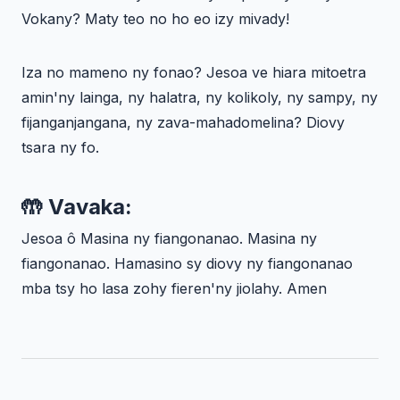
Vokany? Maty teo no ho eo izy mivady!
Iza no mameno ny fonao? Jesoa ve hiara mitoetra
amin'ny lainga, ny halatra, ny kolikoly, ny sampy, ny
fijanganjangana, ny zava-mahadomelina? Diovy
tsara ny fo.
🤲 Vavaka:
Jesoa ô Masina ny fiangonanao. Masina ny
fiangonanao. Hamasino sy diovy ny fiangonanao
mba tsy ho lasa zohy fieren'ny jiolahy. Amen