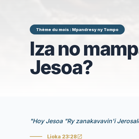
Thème du mois : Mpandresy ny Tompo
Iza no mampa
Jesoa?
"
Hoy Jesoa "Ry zanakavavin'i Jerosal
Lioka 23:28