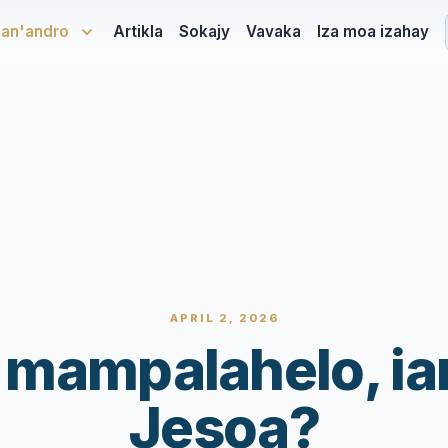
san'andro
Artikla
Sokajy
Vavaka
Iza moa izahay
APRIL 2, 2026
o mampalahelo, ia
Jesoa?