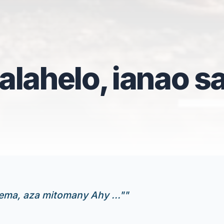
lahelo, ianao s
ema, aza mitomany Ahy ..."
"