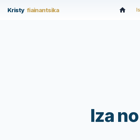
Kristy
fiainantsika
I
Iza n