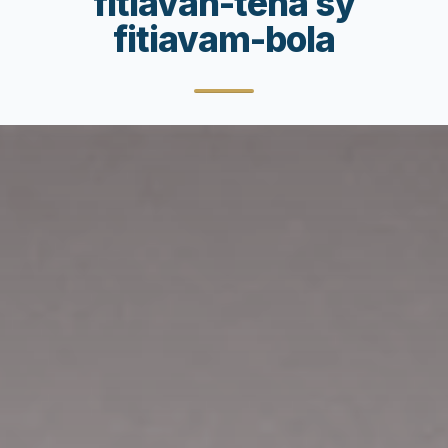
fitiavan-tena sy
fitiavam-bola