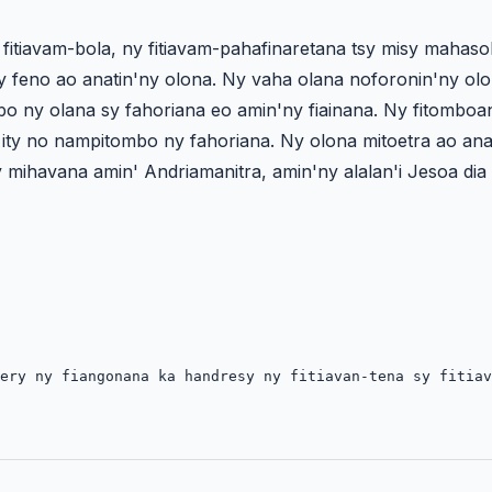
 fitiavam-bola, ny fitiavam-pahafinaretana tsy misy mahasol
sy feno ao anatin'ny olona. Ny vaha olana noforonin'ny o
 ny olana sy fahoriana eo amin'ny fiainana. Ny fitomboan
y ity no nampitombo ny fahoriana. Ny olona mitoetra ao ana
 mihavana amin' Andriamanitra, amin'ny alalan'i Jesoa dia 