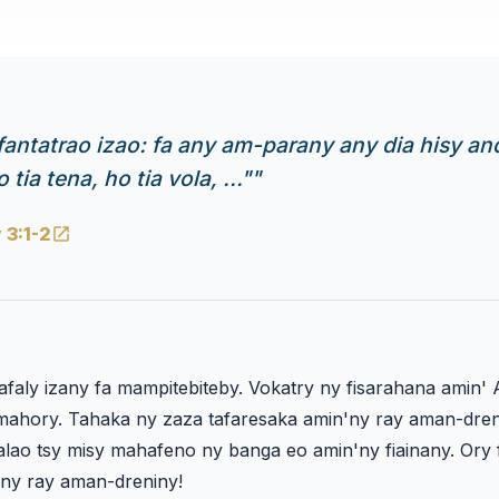
fantatrao izao: fa any am-parany any dia hisy a
tia tena, ho tia vola, ..."
"
 3:1-2
aly izany fa mampitebiteby. Vokatry ny fisarahana amin' 
mahory. Tahaka ny zaza tafaresaka amin'ny ray aman-dren
lao tsy misy mahafeno ny banga eo amin'ny fiainany. Ory 
ny ray aman-dreniny!