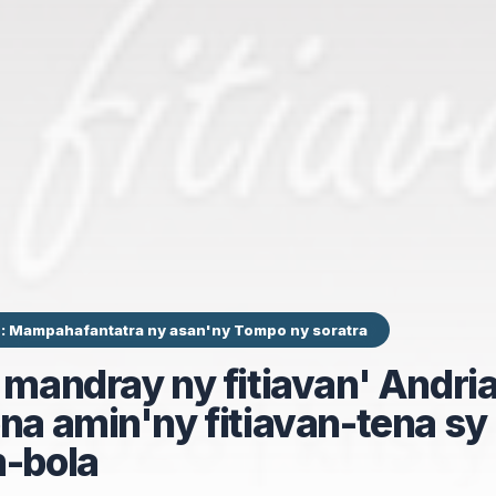
: Mampahafantatra ny asan'ny Tompo ny soratra
y mandray ny fitiavan' Andri
ona amin'ny fitiavan-tena sy
m-bola