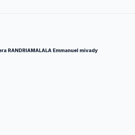
tera RANDRIAMALALA Emmanuel mivady
atra ny hafatra