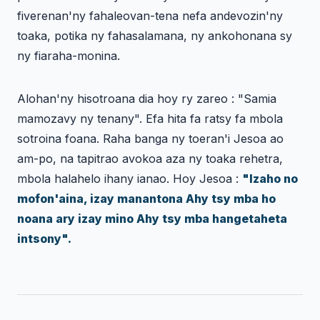
fiverenan'ny fahaleovan-tena nefa andevozin'ny
toaka, potika ny fahasalamana, ny ankohonana sy
ny fiaraha-monina.
Alohan'ny hisotroana dia hoy ry zareo : "Samia
mamozavy ny tenany". Efa hita fa ratsy fa mbola
sotroina foana. Raha banga ny toeran'i Jesoa ao
am-po, na tapitrao avokoa aza ny toaka rehetra,
mbola halahelo ihany ianao. Hoy Jesoa :
"Izaho no
mofon'aina, izay manantona Ahy tsy mba ho
noana ary izay mino Ahy tsy mba hangetaheta
intsony".