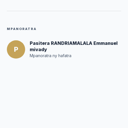
MPANORATRA
Pasitera RANDRIAMALALA Emmanuel
P
mivady
Mpanoratra ny hafatra
Posté par :
Editor