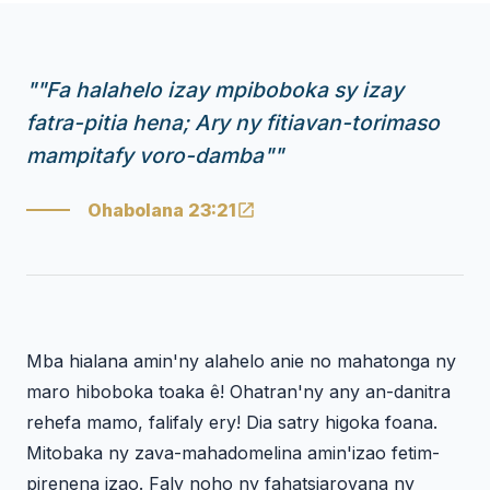
"
"Fa halahelo izay mpiboboka sy izay
fatra-pitia hena; Ary ny fitiavan-torimaso
mampitafy voro-damba"
"
Ohabolana 23:21
Mba hialana amin'ny alahelo anie no mahatonga ny
maro hiboboka toaka ê! Ohatran'ny any an-danitra
rehefa mamo, falifaly ery! Dia satry higoka foana.
Mitobaka ny zava-mahadomelina amin'izao fetim-
pirenena izao. Faly noho ny fahatsiarovana ny