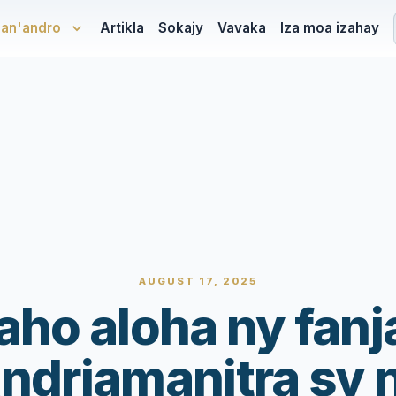
san'andro
Artikla
Sokajy
Vavaka
Iza moa izahay
AUGUST 17, 2025
aho aloha ny fanj
ndriamanitra sy 