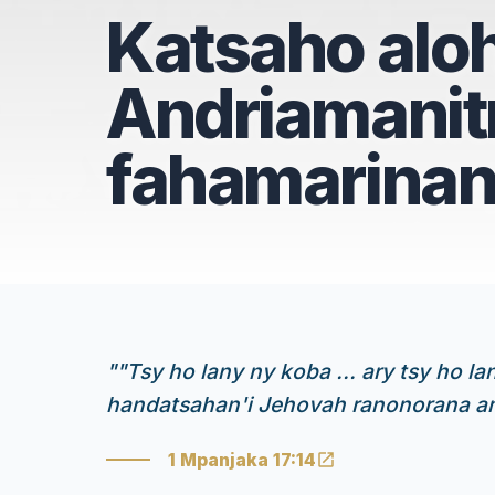
Katsaho aloh
Andriamanit
fahamarina
"
"Tsy ho lany ny koba ... ary tsy ho la
handatsahan'i Jehovah ranonorana a
1 Mpanjaka 17:14