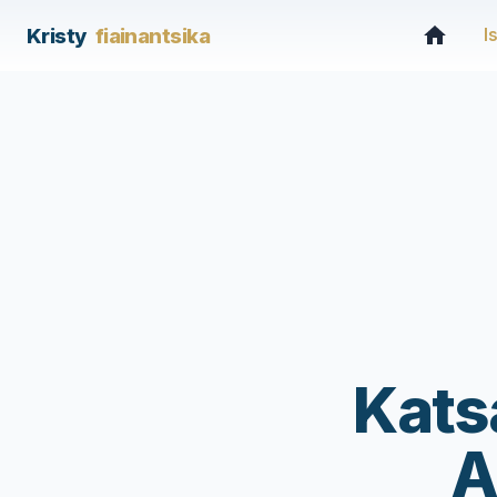
Kristy
fiainantsika
I
Kats
A