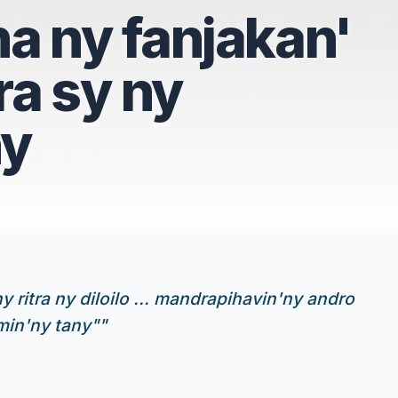
a ny fanjakan'
ra sy ny
ny
ny ritra ny diloilo ... mandrapihavin'ny andro
min'ny tany"
"