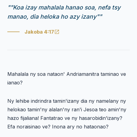
"
"Koa izay mahalala hanao soa, nefa tsy
manao, dia heloka ho azy izany"
"
Jakoba 4:17
Mahalala ny soa nataon' Andriamanitra taminao ve
ianao?
Ny lehibe indrindra tamin'izany dia ny namelany ny
helokao tamin'ny alalan'ny ran'i Jesoa teo amin'ny
hazo fijaliana! Fantatrao ve ny hasarobidin'izany?
Efa noraisinao ve? Inona ary no hataonao?