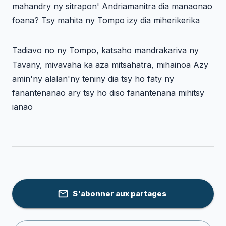
mahandry ny sitrapon' Andriamanitra dia manaonao
foana? Tsy mahita ny Tompo izy dia miherikerika
Tadiavo no ny Tompo, katsaho mandrakariva ny
Tavany, mivavaha ka aza mitsahatra, mihainoa Azy
amin'ny alalan'ny teniny dia tsy ho faty ny
fanantenanao ary tsy ho diso fanantenana mihitsy
ianao
S'abonner aux partages