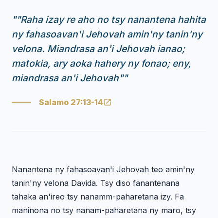
"
"Raha izay re aho no tsy nanantena hahita
ny fahasoavan'i Jehovah amin'ny tanin'ny
velona. Miandrasa an'i Jehovah ianao;
matokia, ary aoka hahery ny fonao; eny,
miandrasa an'i Jehovah"
"
Salamo 27:13-14
Nanantena ny fahasoavan'i Jehovah teo amin'ny
tanin'ny velona Davida. Tsy diso fanantenana
tahaka an'ireo tsy nanamm-paharetana izy. Fa
maninona no tsy nanam-paharetana ny maro, tsy