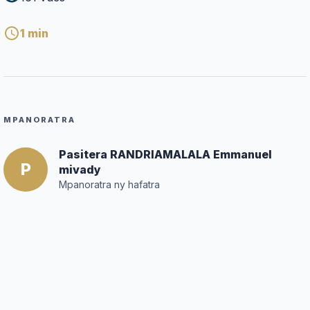
1
min
MPANORATRA
Pasitera RANDRIAMALALA Emmanuel
P
mivady
Mpanoratra ny hafatra
Posté par :
Mihossiraman