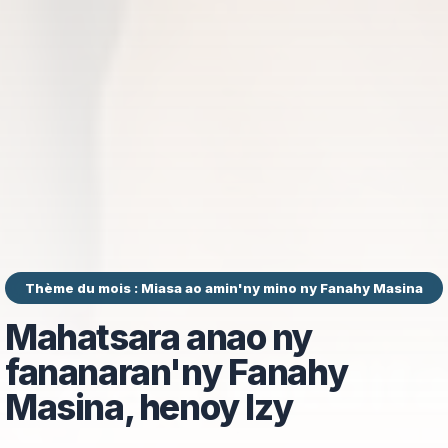
Thème du mois : Miasa ao amin'ny mino ny Fanahy Masina
Mahatsara anao ny
fananaran'ny Fanahy
Masina, henoy Izy