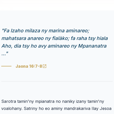
"
Fa Izaho milaza ny marina aminareo;
mahatsara anareo ny fialàko; fa raha tsy hiala
Aho, dia tsy ho avy aminareo ny Mpananatra
...
"
Jaona 16:7-8
Sarotra tamin'ny mpianatra no naniky izany tamin'ny
voalohany. Satriny ho eo aminy mandrakariva Ilay Jesoa