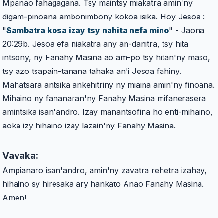
Mpanao fahagagana. Tsy maintsy miakatra amin'ny
digam-pinoana ambonimbony kokoa isika. Hoy Jesoa :
"
Sambatra kosa izay tsy nahita nefa mino
" -
Jaona
20:29b
. Jesoa efa niakatra any an-danitra, tsy hita
intsony, ny Fanahy Masina ao am-po tsy hitan'ny maso,
tsy azo tsapain-tanana tahaka an'i Jesoa fahiny.
Mahatsara antsika ankehitriny ny miaina amin'ny finoana.
Mihaino ny fananaran'ny Fanahy Masina mifanerasera
amintsika isan'andro. Izay manantsofina ho enti-mihaino,
aoka izy hihaino izay lazain'ny Fanahy Masina.
Vavaka:
Ampianaro isan'andro, amin'ny zavatra rehetra izahay,
hihaino sy hiresaka ary hankato Anao Fanahy Masina.
Amen!