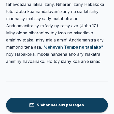
fahavoazana lalina izany. Niharan'izany Habakoka
teto, Joba koa nandalovan'izany na dia lehilahy
marina sy mahitsy sady matahotra an'
Andriamanitra sy mifady ny ratsy aza (Joba 1:1).
Misy olona niharan'ny toy izao no mivarilavo
amin'ny toaka, misy miala amin' Andriamanitra ary
mamono tena aza.
"Jehovah Tompo no tanjako"
hoy Habakoka, mbola handeha aho ary hiakatra
amin'ny havoanako. Ho toy izany koa anie ianao
S'abonner aux partages