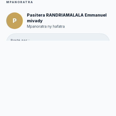
MPANORATRA
Pasitera RANDRIAMALALA Emmanuel
P
mivady
Mpanoratra ny hafatra
Posté par :
Editor