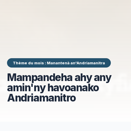
Thème du mois : Manantenà an'Andriamanitra
Mampandeha ahy any
amin'ny havoanako
Andriamanitro