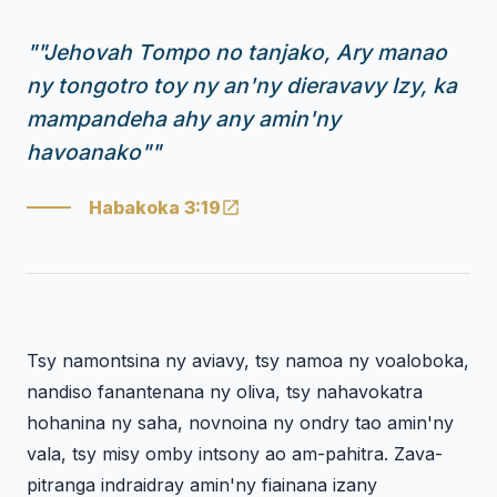
"
"Jehovah Tompo no tanjako, Ary manao
ny tongotro toy ny an'ny dieravavy Izy, ka
mampandeha ahy any amin'ny
havoanako"
"
Habakoka 3:19
Tsy namontsina ny aviavy, tsy namoa ny voaloboka,
nandiso fanantenana ny oliva, tsy nahavokatra
hohanina ny saha, novnoina ny ondry tao amin'ny
vala, tsy misy omby intsony ao am-pahitra. Zava-
pitranga indraidray amin'ny fiainana izany