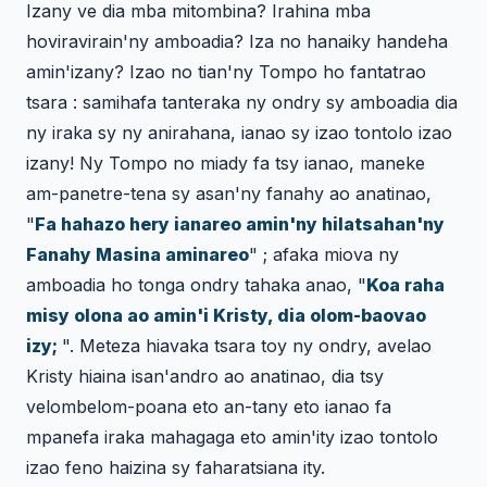
Izany ve dia mba mitombina? Irahina mba
hoviravirain'ny amboadia? Iza no hanaiky handeha
amin'izany? Izao no tian'ny Tompo ho fantatrao
tsara : samihafa tanteraka ny ondry sy amboadia dia
ny iraka sy ny anirahana, ianao sy izao tontolo izao
izany! Ny Tompo no miady fa tsy ianao, maneke
am-panetre-tena sy asan'ny fanahy ao anatinao,
"
Fa hahazo hery ianareo amin'ny hilatsahan'ny
Fanahy Masina aminareo
" ; afaka miova ny
amboadia ho tonga ondry tahaka anao, "
Koa raha
misy olona ao amin'i Kristy, dia olom-baovao
izy;
". Meteza hiavaka tsara toy ny ondry, avelao
Kristy hiaina isan'andro ao anatinao, dia tsy
velombelom-poana eto an-tany eto ianao fa
mpanefa iraka mahagaga eto amin'ity izao tontolo
izao feno haizina sy faharatsiana ity.