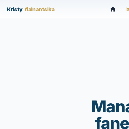
Kristy
fiainantsika
I
Mana
fane