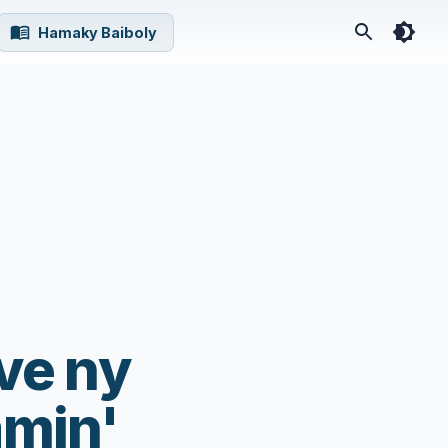
Hamaky Baiboly
ve ny
amin'