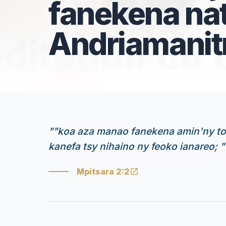
fanekena na
Andriamanit
"
"koa aza manao fanekena amin'ny tom
kanefa tsy nihaino ny feoko ianareo; "
Mpitsara 2:2