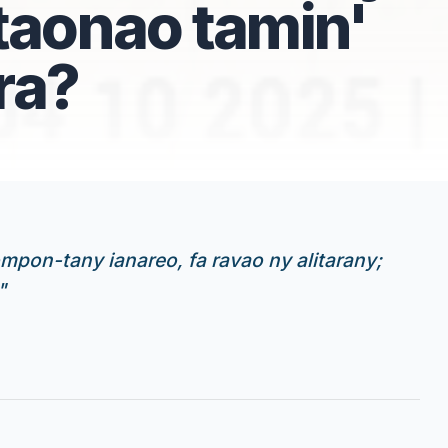
taonao tamin'
ra?
pon-tany ianareo, fa ravao ny alitarany;
"