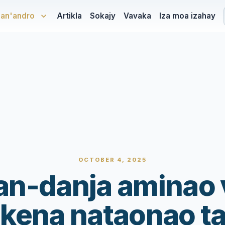
san'andro
Artikla
Sokajy
Vavaka
Iza moa izahay
OCTOBER 4, 2025
n-danja aminao 
kena nataonao t