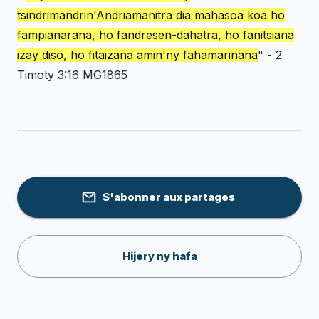
tsindrimandrin'Andriamanitra dia mahasoa koa ho
fampianarana, ho fandresen-dahatra, ho fanitsiana
izay diso, ho fitaizana amin'ny fahamarinana
" -
2
Timoty 3:16 MG1865
S'abonner aux partages
Hijery ny hafa