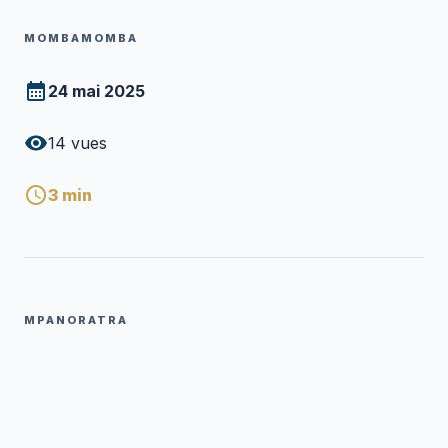
MOMBAMOMBA
24 mai 2025
14
vues
3
min
MPANORATRA
Pasitera RANDRIAMALALA Emmanuel
P
mivady
Mpanoratra ny hafatra