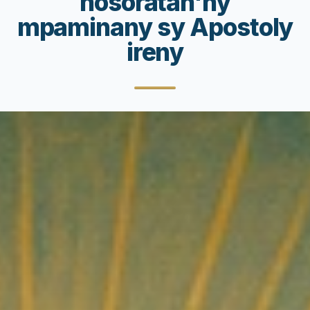
nosoratan'ny
mpaminany sy Apostoly
ireny