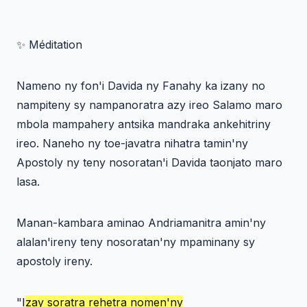
✨ Méditation
Nameno ny fon'i Davida ny Fanahy ka izany no
nampiteny sy nampanoratra azy ireo Salamo maro
mbola mampahery antsika mandraka ankehitriny
ireo. Naneho ny toe-javatra nihatra tamin'ny
Apostoly ny teny nosoratan'i Davida taonjato maro
lasa.
Manan-kambara aminao Andriamanitra amin'ny
alalan'ireny teny nosoratan'ny mpaminany sy
apostoly ireny.
"
I
zay soratra rehetra nomen'ny