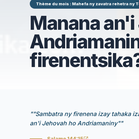
Thème du mois : Mahefa ny zavatra rehetra ny
Manana an'i
Andriamanin
firenentsika
"
"Sambatra ny firenena izay tahaka i
an'i Jehovah ho Andriamaniny"
"
Salamo 144:15