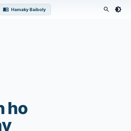
Hamaky Baiboly
h ho
ny