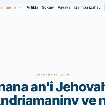
san'andro
Artikla
Sokajy
Vavaka
Iza moa izahay
JANUARY 17, 2026
ana an'i Jehova
ndriamaniny ve 