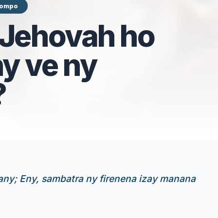
 Tompo
 Jehovah ho
y ve ny
?
zany; Eny, sambatra ny firenena izay manana