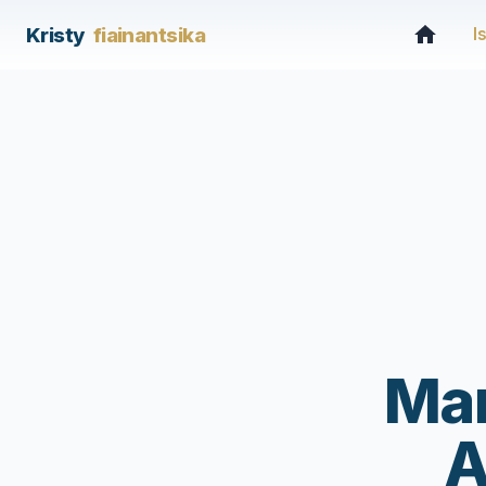
Kristy
fiainantsika
I
Man
A