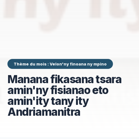
Thème du mois : Velon'ny finoana ny mpino
Manana fikasana tsara
amin'ny fisianao eto
amin'ity tany ity
Andriamanitra