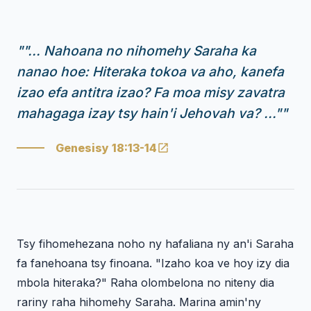
"
"... Nahoana no nihomehy Saraha ka
nanao hoe: Hiteraka tokoa va aho, kanefa
izao efa antitra izao? Fa moa misy zavatra
mahagaga izay tsy hain'i Jehovah va? ..."
"
Genesisy 18:13-14
Tsy fihomehezana noho ny hafaliana ny an'i Saraha
fa fanehoana tsy finoana. "Izaho koa ve hoy izy dia
mbola hiteraka?" Raha olombelona no niteny dia
rariny raha hihomehy Saraha. Marina amin'ny