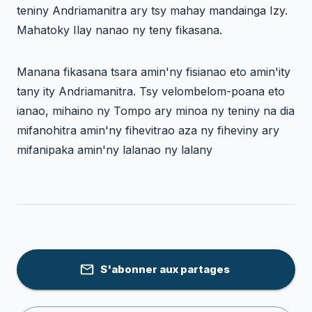
teniny Andriamanitra ary tsy mahay mandainga Izy.
Mahatoky Ilay nanao ny teny fikasana.
Manana fikasana tsara amin'ny fisianao eto amin'ity
tany ity Andriamanitra. Tsy velombelom-poana eto
ianao, mihaino ny Tompo ary minoa ny teniny na dia
mifanohitra amin'ny fihevitrao aza ny fiheviny ary
mifanipaka amin'ny lalanao ny lalany
S'abonner aux partages