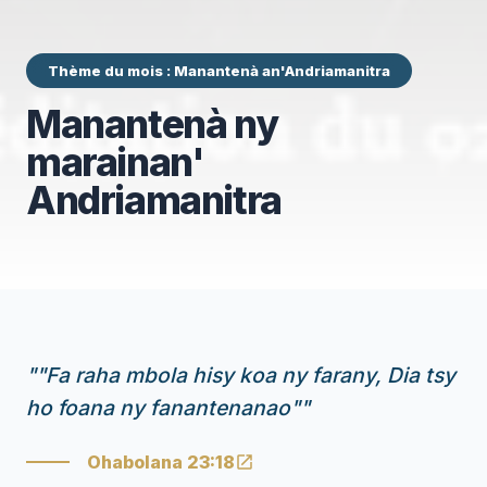
Thème du mois : Manantenà an'Andriamanitra
Manantenà ny
marainan'
Andriamanitra
"
"Fa raha mbola hisy koa ny farany, Dia tsy
ho foana ny fanantenanao"
"
Ohabolana 23:18