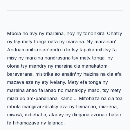
Mbola ho avy ny maraina, hoy ny tononkira. Ohatry
ny tsy mety tonga nefa ny maraina. Ny marainan'
Andriamanitra isan'andro dia tsy tapaka mihitsy fa
misy ny maraina nandrasana tsy mety tonga, ny
olona tsy miandry ny maraina dia manakatom-
baravarana, misitrika ao anatin'ny haizina na dia efa
mazava aza ny ety ivelany. Mety efa tonga ny
maraina anao fa ianao no manakipy maso, tsy mety
miala eo am-pandriana, kamo ... Mifohaza na dia toa
mbola mangiran-dratsy aza ny fiainanao, miarena,
misasà, mibebaha, ataovy ny dingana azonao hatao
fa hihamazava ny lalanao.