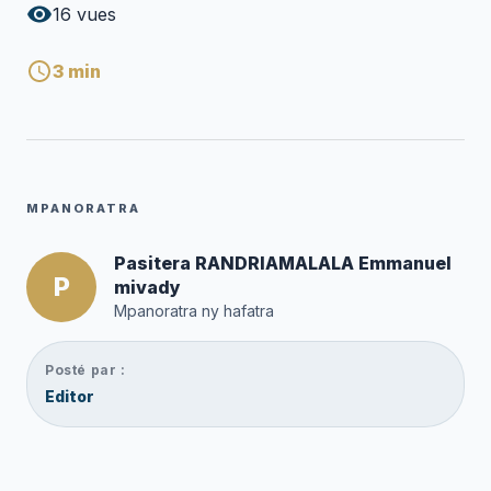
16
vues
3
min
MPANORATRA
Pasitera RANDRIAMALALA Emmanuel
P
mivady
Mpanoratra ny hafatra
Posté par :
Editor