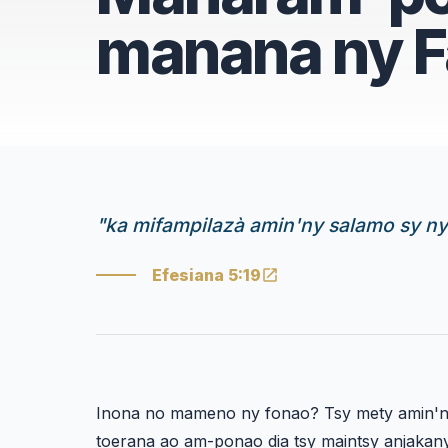
manana ny 
"
ka mifampilazà amin'ny salamo sy ny 
Efesiana 5:19
Inona no mameno ny fonao? Tsy mety amin'ny
toerana ao am-ponao dia tsy maintsy anjakan