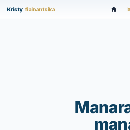
Kristy
fiainantsika
I
Manara
mana