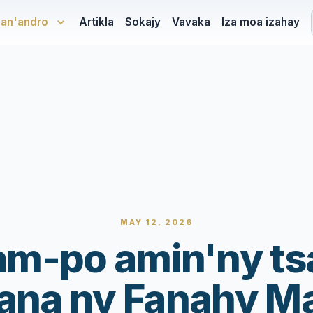
san'andro
Artikla
Sokajy
Vavaka
Iza moa izahay
MAY 12, 2026
m-po amin'ny tsa
na ny Fanahy M