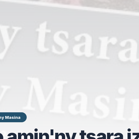
hy Masina
amin'ny tsara i