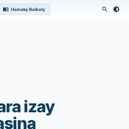
Hamaky Baiboly
ra izay
asina