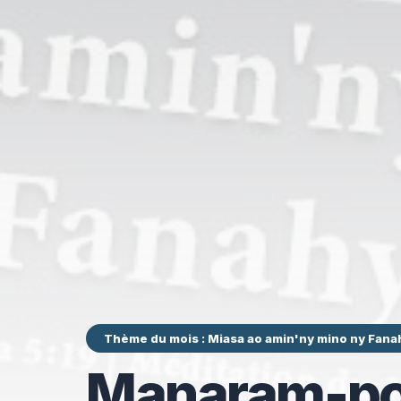
Thème du mois : Miasa ao amin'ny mino ny Fana
Manaram-po 